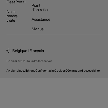
Fleet Portal
Point
d'entretien
Nous
rendre
Assistance
visite
Manuel
Belgique | Français
Polestar © 2026 Tous droits réservés
Avis juridiques
Éthique
Confidentialité
Cookies
Déclaration d'accessibilité