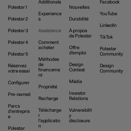
Additionals
Facebook
Polestar 1
Nouvelles
Experience
YouTube
Polestar 2
s
Durabilité
LinkedIn
Polestar 3
Assistance
À propos
de Polestar
TikTok
Polestar 4
Comment
acheter
Offre
Polestar
d'emploi
Polestar 5
Community
Méthodes
de
Design
Réservez
Design
financeme
Contest
votre essai
Community
nt
Média
Configurer
Propriété
Investor
Pre-owned
Recharge
Relations
Parcs
Télécharge
Vulnerabilit
d’entrepris
r
y
e
l'applicatio
disclosure
n
Polestar