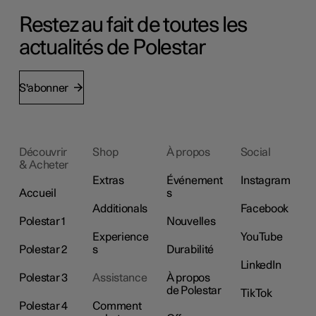
Restez au fait de toutes les
actualités de Polestar
S'abonner
Découvrir
Shop
À propos
Social
& Acheter
Extras
Événement
Instagram
Accueil
s
Additionals
Facebook
Polestar 1
Nouvelles
Experience
YouTube
Polestar 2
s
Durabilité
LinkedIn
Polestar 3
Assistance
À propos
de Polestar
TikTok
Polestar 4
Comment