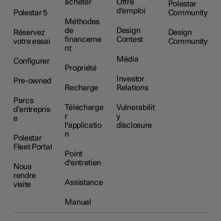
acheter
Offre
Polestar
d'emploi
Polestar 5
Community
Méthodes
de
Design
Réservez
Design
financeme
Contest
votre essai
Community
nt
Média
Configurer
Propriété
Investor
Pre-owned
Recharge
Relations
Parcs
Télécharge
Vulnerabilit
d’entrepris
r
y
e
l'applicatio
disclosure
n
Polestar
Fleet Portal
Point
d'entretien
Nous
rendre
Assistance
visite
Manuel