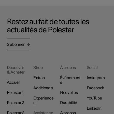
Restez au fait de toutes les
actualités de Polestar
S'abonner
Découvrir
Shop
À propos
Social
& Acheter
Extras
Événement
Instagram
Accueil
s
Additionals
Facebook
Polestar 1
Nouvelles
Experience
YouTube
Polestar 2
s
Durabilité
LinkedIn
Polestar 3
Assistance
À propos