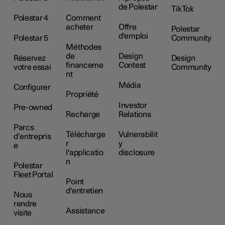
de Polestar
TikTok
Polestar 4
Comment
acheter
Offre
Polestar
d'emploi
Polestar 5
Community
Méthodes
de
Design
Réservez
Design
financeme
Contest
votre essai
Community
nt
Média
Configurer
Propriété
Investor
Pre-owned
Recharge
Relations
Parcs
Télécharge
Vulnerabilit
d’entrepris
r
y
e
l'applicatio
disclosure
n
Polestar
Fleet Portal
Point
d'entretien
Nous
rendre
Assistance
visite