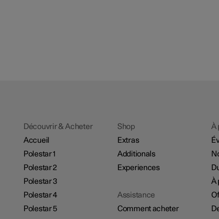
Découvrir & Acheter
Shop
À 
Accueil
Extras
É
Polestar 1
Additionals
No
Polestar 2
Experiences
Du
Polestar 3
À 
Polestar 4
Assistance
Of
Polestar 5
Comment acheter
De