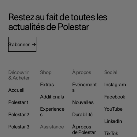
Restez au fait de toutes les
actualités de Polestar
S'abonner
Découvrir
Shop
À propos
Social
& Acheter
Extras
Événement
Instagram
Accueil
s
Additionals
Facebook
Polestar 1
Nouvelles
Experience
YouTube
Polestar 2
s
Durabilité
LinkedIn
Polestar 3
Assistance
À propos
de Polestar
TikTok