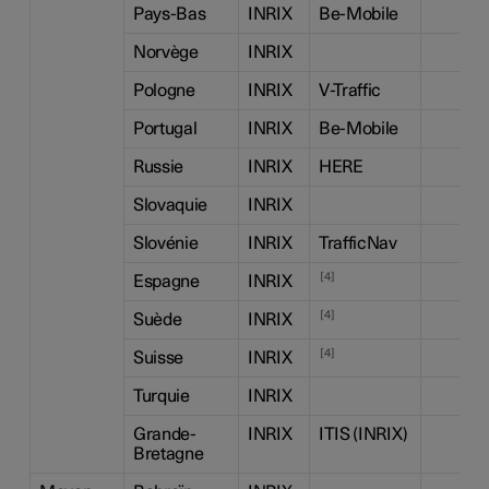
Pays-Bas
INRIX
Be-Mobile
Norvège
INRIX
Pologne
INRIX
V-Traffic
Portugal
INRIX
Be-Mobile
Russie
INRIX
HERE
Slovaquie
INRIX
Slovénie
INRIX
TrafficNav
4
Espagne
INRIX
4
Suède
INRIX
4
Suisse
INRIX
Turquie
INRIX
Grande-
INRIX
ITIS (INRIX)
Bretagne