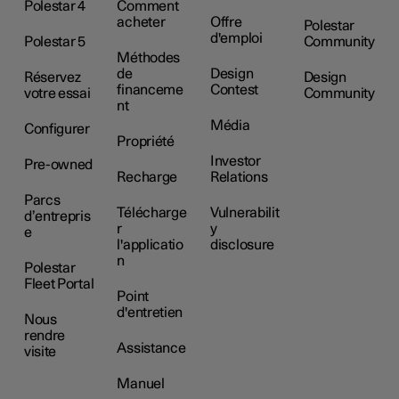
Polestar 4
Comment
acheter
Offre
Polestar
d'emploi
Polestar 5
Community
Méthodes
de
Design
Réservez
Design
financeme
Contest
votre essai
Community
nt
Média
Configurer
Propriété
Investor
Pre-owned
Recharge
Relations
Parcs
Télécharge
Vulnerabilit
d’entrepris
r
y
e
l'applicatio
disclosure
n
Polestar
Fleet Portal
Point
d'entretien
Nous
rendre
Assistance
visite
Manuel