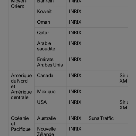
Moyen-
Bahreïn
INRIX
Orient
Koweït
INRIX
Oman
INRIX
Qatar
INRIX
Arabie
INRIX
saoudite
Émirats
INRIX
Arabes Unis
Amérique
Canada
INRIX
Sirius
du Nord
XM
et
Mexique
INRIX
Amérique
centrale
USA
INRIX
Sirius
XM
Océanie
Australie
INRIX
Suna Traffic
et
Nouvelle
INRIX
Pacifique
Zélande