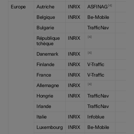
4
Europe
Autriche
INRIX
ASFINAG
Belgique
INRIX
Be-Mobile
Bulgarie
TrafficNav
4
République
INRIX
tchèque
4
Danemark
INRIX
Finlande
INRIX
V-Traffic
France
INRIX
V-Traffic
4
Allemagne
INRIX
Hongrie
INRIX
TrafficNav
Irlande
TrafficNav
Italie
INRIX
Infoblue
Luxembourg
INRIX
Be-Mobile