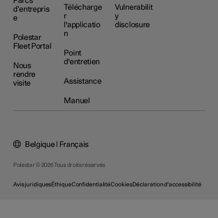
Parcs
Télécharge
Vulnerabilit
d’entrepris
r
y
e
l'applicatio
disclosure
n
Polestar
Fleet Portal
Point
d'entretien
Nous
rendre
Assistance
visite
Manuel
Belgique | Français
Polestar © 2026 Tous droits réservés
Avis juridiques
Éthique
Confidentialité
Cookies
Déclaration d'accessibilité