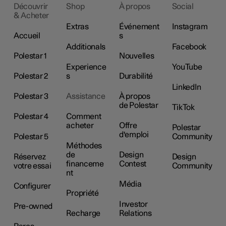
Découvrir
Shop
À propos
Social
& Acheter
Extras
Événement
Instagram
Accueil
s
Additionals
Facebook
Polestar 1
Nouvelles
Experience
YouTube
Polestar 2
s
Durabilité
LinkedIn
Polestar 3
Assistance
À propos
de Polestar
TikTok
Polestar 4
Comment
acheter
Offre
Polestar
d'emploi
Polestar 5
Community
Méthodes
de
Design
Réservez
Design
financeme
Contest
votre essai
Community
nt
Média
Configurer
Propriété
Investor
Pre-owned
Recharge
Relations