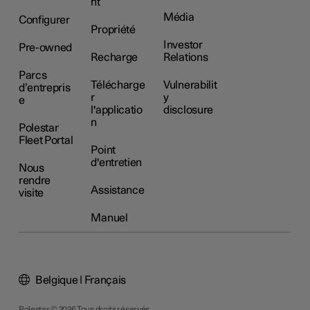
nt
Média
Configurer
Propriété
Investor
Pre-owned
Recharge
Relations
Parcs
Télécharge
Vulnerabilit
d’entrepris
r
y
e
l'applicatio
disclosure
n
Polestar
Fleet Portal
Point
d'entretien
Nous
rendre
Assistance
visite
Manuel
Belgique | Français
Polestar © 2026 Tous droits réservés