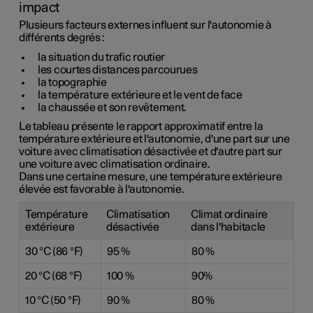
impact
Plusieurs facteurs externes influent sur l'autonomie à
différents degrés :
la situation du trafic routier
les courtes distances parcourues
la topographie
la température extérieure et le vent de face
la chaussée et son revêtement.
Le tableau présente le rapport approximatif entre la
température extérieure et l'autonomie, d'une part sur une
voiture avec climatisation désactivée et d'autre part sur
une voiture avec climatisation ordinaire.
Dans une certaine mesure, une température extérieure
élevée est favorable à l'autonomie.
Température
Climatisation
Climat ordinaire
extérieure
désactivée
dans l'habitacle
30 °C
(86 °F)
95 %
80 %
20 °C
(68 °F)
100 %
90%
10 °C
(50 °F)
90 %
80 %