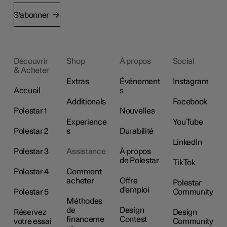
S'abonner
Découvrir
Shop
À propos
Social
& Acheter
Extras
Événement
Instagram
Accueil
s
Additionals
Facebook
Polestar 1
Nouvelles
Experience
YouTube
Polestar 2
s
Durabilité
LinkedIn
Polestar 3
Assistance
À propos
de Polestar
TikTok
Polestar 4
Comment
acheter
Offre
Polestar
d'emploi
Polestar 5
Community
Méthodes
de
Design
Réservez
Design
financeme
Contest
votre essai
Community