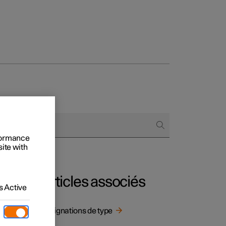
onnels
 acheter
rformance
site with
s de financement
s en nature
Articles associés
 Active
dans le
Désignations de type