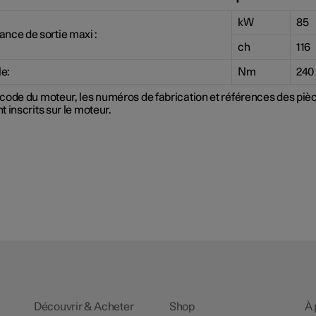
kW
85
ance de sortie maxi :
ch
116
e:
Nm
240
 code du moteur, les numéros de fabrication et références des piè
t inscrits sur le moteur.
Découvrir & Acheter
Shop
À 