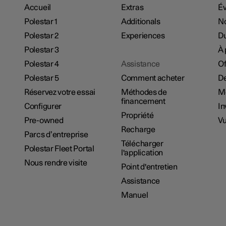
Accueil
Extras
É
Polestar 1
Additionals
No
Polestar 2
Experiences
Du
Polestar 3
À 
Polestar 4
Assistance
Of
Polestar 5
Comment acheter
De
Réservez votre essai
Méthodes de
M
financement
Configurer
In
Propriété
Pre-owned
Vu
Recharge
Parcs d’entreprise
Télécharger
Polestar Fleet Portal
l'application
Nous rendre visite
Point d'entretien
Assistance
Manuel