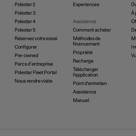
Polestar 2
Experiences
Du
Polestar 3
À 
Polestar 4
Assistance
Of
Polestar 5
Comment acheter
De
Réservez votre essai
Méthodes de
M
financement
Configurer
In
Propriété
Pre-owned
Vu
Recharge
Parcs d’entreprise
Télécharger
Polestar Fleet Portal
l'application
Nous rendre visite
Point d'entretien
Assistance
Manuel