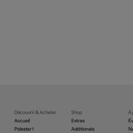
Découvrir & Acheter
Shop
À 
Accueil
Extras
É
Polestar 1
Additionals
No