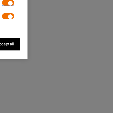
outon du
cept all