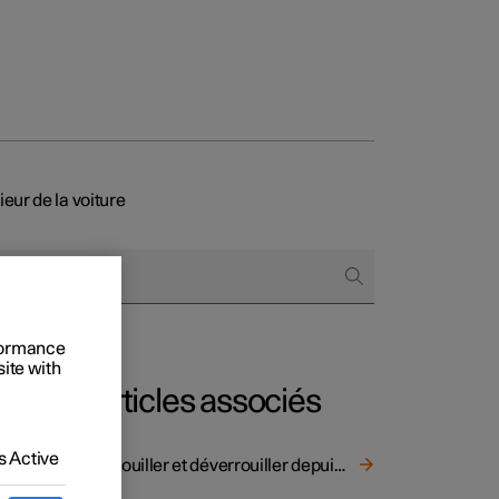
ieur de la voiture
onnels
 acheter
s de financement
rformance
site with
s en nature
Articles associés
 Active
Verrouiller et déverrouiller depuis l'intérieur de la voiture