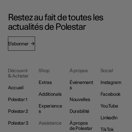
Restez au fait de toutes les
actualités de Polestar
S'abonner
Découvrir
Shop
À propos
Social
& Acheter
Extras
Événement
Instagram
Accueil
s
Additionals
Facebook
Polestar 1
Nouvelles
Experience
YouTube
Polestar 2
s
Durabilité
LinkedIn
Polestar 3
Assistance
À propos
de Polestar
TikTok