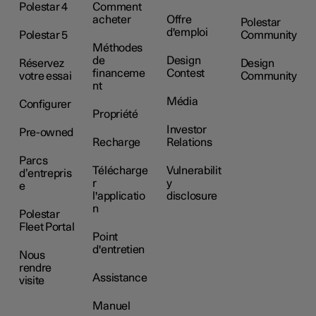
Polestar 4
Comment
acheter
Offre
Polestar
d'emploi
Polestar 5
Community
Méthodes
de
Design
Réservez
Design
financeme
Contest
votre essai
Community
nt
Média
Configurer
Propriété
Investor
Pre-owned
Recharge
Relations
Parcs
Télécharge
Vulnerabilit
d’entrepris
r
y
e
l'applicatio
disclosure
n
Polestar
Fleet Portal
Point
d'entretien
Nous
rendre
Assistance
visite
Manuel