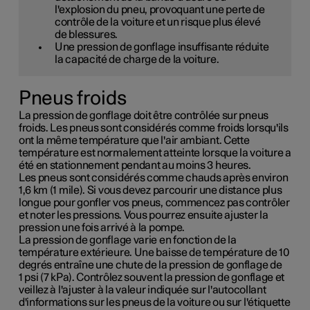
l'explosion du pneu, provoquant une perte de
contrôle de la voiture et un risque plus élevé
de blessures.
Une pression de gonflage insuffisante réduite
la capacité de charge de la voiture.
Pneus froids
La pression de gonflage doit être contrôlée sur pneus
froids. Les pneus sont considérés comme froids lorsqu'ils
ont la même température que l'air ambiant. Cette
température est normalement atteinte lorsque la voiture a
été en stationnement pendant au moins 3 heures.
Les pneus sont considérés comme chauds après environ
1,6 km (1 mile)
. Si vous devez parcourir une distance plus
longue pour gonfler vos pneus, commencez pas contrôler
et noter les pressions. Vous pourrez ensuite ajuster la
pression une fois arrivé à la pompe.
La pression de gonflage varie en fonction de la
température extérieure. Une baisse de température de 10
degrés entraîne une chute de la pression de gonflage de
1 psi (7 kPa)
. Contrôlez souvent la pression de gonflage et
veillez à l'ajuster à la valeur indiquée sur l'autocollant
d'informations sur les pneus de la voiture ou sur l'étiquette