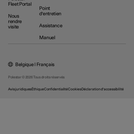
Fleet Portal
Point
d'entretien
Nous
rendre
Assistance
visite
Manuel
Belgique | Français
Polestar © 2026 Tous droits réservés
Avis juridiques
Éthique
Confidentialité
Cookies
Déclaration d'accessibilité