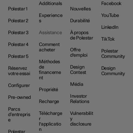
Additionals
Facebook
Polestar 1
Nouvelles
Experience
YouTube
Polestar 2
s
Durabilité
LinkedIn
Polestar 3
Assistance
À propos
de Polestar
TikTok
Polestar 4
Comment
acheter
Offre
Polestar
d'emploi
Polestar 5
Community
Méthodes
de
Design
Réservez
Design
financeme
Contest
votre essai
Community
nt
Média
Configurer
Propriété
Investor
Pre-owned
Recharge
Relations
Parcs
Télécharge
Vulnerabilit
d’entrepris
r
y
e
l'applicatio
disclosure
n
Polestar