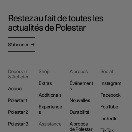
Restez au fait de toutes les
actualités de Polestar
S'abonner
Découvrir
Shop
À propos
Social
& Acheter
Extras
Événement
Instagram
Accueil
s
Additionals
Facebook
Polestar 1
Nouvelles
Experience
YouTube
Polestar 2
s
Durabilité
LinkedIn
Polestar 3
Assistance
À propos
de Polestar
TikTok