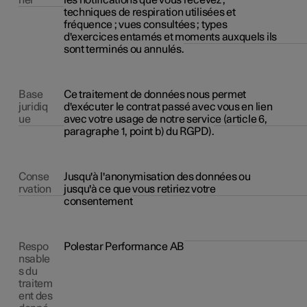
nel
les notifications que vous recevez ;
techniques de respiration utilisées et
fréquence ; vues consultées ; types
d'exercices entamés et moments auxquels ils
sont terminés ou annulés.
Base
Ce traitement de données nous permet
juridiq
d'exécuter le contrat passé avec vous en lien
ue
avec votre usage de notre service (article 6,
paragraphe 1, point b) du RGPD).
Conse
Jusqu'à l'anonymisation des données ou
rvation
jusqu'à ce que vous retiriez votre
consentement
Respo
Polestar Performance AB
nsable
s du
traitem
ent des