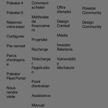
Polestar 4
Comment
acheter
Offre
Polestar
d'emploi
Polestar 5
Community
Méthodes
de
Design
Réservez
Design
financeme
Contest
votre essai
Community
nt
Média
Configurer
Propriété
Investor
Pre-owned
Recharge
Relations
Parcs
Télécharge
Vulnerabilit
d’entrepris
r
y
e
l'applicatio
disclosure
n
Polestar
Fleet Portal
Point
d'entretien
Nous
rendre
Assistance
visite
Manuel