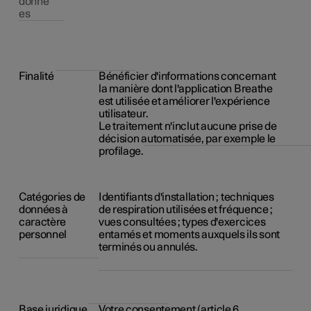
donné
es
Finalité
Bénéficier d'informations concernant
la manière dont l'application Breathe
est utilisée et améliorer l'expérience
utilisateur.
Le traitement n'inclut aucune prise de
décision automatisée, par exemple le
profilage.
Catégories de
Identifiants d'installation ; techniques
données à
de respiration utilisées et fréquence ;
caractère
vues consultées ; types d'exercices
personnel
entamés et moments auxquels ils sont
terminés ou annulés.
Base juridique
Votre consentement (article 6,