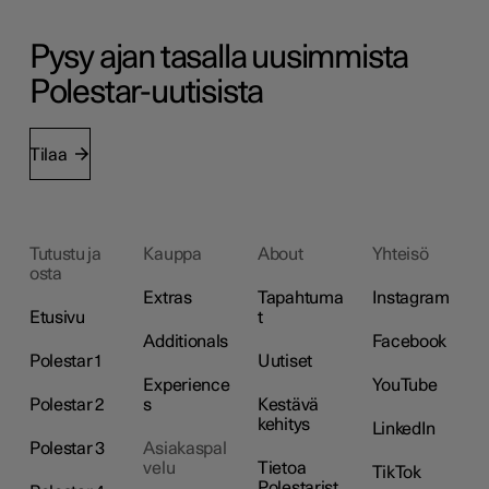
Pysy ajan tasalla uusimmista
Polestar-uutisista
Tilaa
Tutustu ja
Kauppa
About
Yhteisö
osta
Extras
Tapahtuma
Instagram
Etusivu
t
Additionals
Facebook
Polestar 1
Uutiset
Experience
YouTube
Polestar 2
s
Kestävä
kehitys
LinkedIn
Polestar 3
Asiakaspal
velu
Tietoa
TikTok
Polestarist