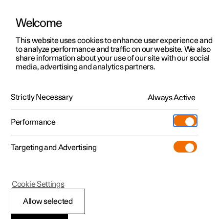
Welcome
Polestar 2
Kampanjat
This website uses cookies to enhance user experience and
Kestävä kehitys
to analyze performance and traffic on our website. We also
Polestar 3
Yrityskampanjat
share information about your use of our site with our social
Polestar 2 ja kestävä kehitys
media, advertising and analytics partners.
Polestar 4
Toimitusvalmiit autot
Polestar 5
Tällä sivulla esitellään Polestar 2 -mallin kestävää
Tilaa nyt
kehitystä koskevia tietoja. Tavoite on tarjota läpinäkyviä
Strictly Necessary
Always Active
tietoja, jotka mahdollistavat faktaan perustuvien eettisten
Pre-owned
Sijainnit
valintojen tekemisen.
Pre-owned
Performance
Koeajo
Huoltopisteet
Kauppa
Targeting and Advertising
Lisää
Extras
Omistajuus
Additionals
Lataaminen
(Avautuu uuteen ikkunaan)
Cookie Settings
Tutustu Polestar 2
Tutustu Polestar 3
Tutustu Polestar 4
Pre-owned edut
Tapahtumat
Asiakaspalvelu
Allow selected
Koeajo
Koeajo
Koeajo
Kampanjat
Yritysautot
Tietoa Polestarista