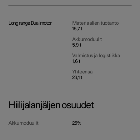
Long range Dual motor
Materiaalien tuotanto
15,7 t
Akkumoduulit
5,9 t
Valmistus ja logistiikka
1,6 t
Yhteensä
23,1 t
Hiilijalanjäljen osuudet
Akkumoduulit
25%