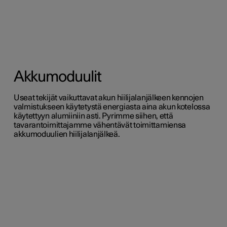
Akkumoduulit
Useat tekijät vaikuttavat akun hiilijalanjälkeen kennojen
valmistukseen käytetystä energiasta aina akun kotelossa
käytettyyn alumiiniin asti. Pyrimme siihen, että
tavarantoimittajamme vähentävät toimittamiensa
akkumoduulien hiilijalanjälkeä.