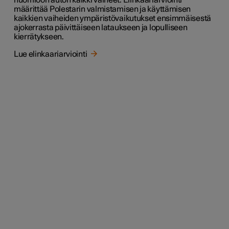
huomioon auton kaikki vaiheet. Elinkaariarviointi
määrittää Polestarin valmistamisen ja käyttämisen
kaikkien vaiheiden ympäristövaikutukset ensimmäisestä
ajokerrasta päivittäiseen lataukseen ja lopulliseen
kierrätykseen.
Lue elinkaariarviointi