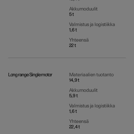
Akkumoduulit
5 t
Valmistus ja logistiikka
1,6 t
Yhteensä
22 t
Long range Single motor
Materiaalien tuotanto
14,9 t
Akkumoduulit
5,9 t
Valmistus ja logistiikka
1,6 t
Yhteensä
22,4 t