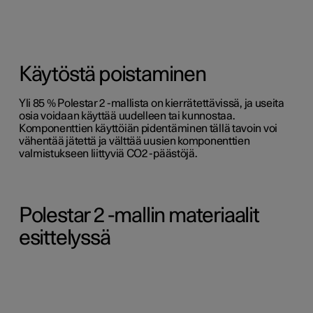
Käytöstä poistaminen
Yli 85 % Polestar 2 -mallista on kierrätettävissä, ja useita
osia voidaan käyttää uudelleen tai kunnostaa.
Komponenttien käyttöiän pidentäminen tällä tavoin voi
vähentää jätettä ja välttää uusien komponenttien
valmistukseen liittyviä CO2 -päästöjä.
Polestar 2 -mallin materiaalit
esittelyssä