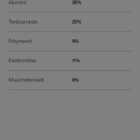
Alumiini
28%
Teräs ja rauta
20%
Polymeerit
9%
Elektroniikka
11%
Muut materiaalit
8%