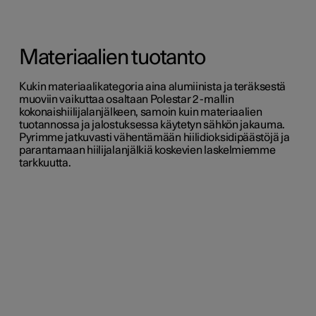
Materiaalien tuotanto
Kukin materiaalikategoria aina alumiinista ja teräksestä
muoviin vaikuttaa osaltaan Polestar 2 -mallin
kokonaishiilijalanjälkeen, samoin kuin materiaalien
tuotannossa ja jalostuksessa käytetyn sähkön jakauma.
Pyrimme jatkuvasti vähentämään hiilidioksidipäästöjä ja
parantamaan hiilijalanjälkiä koskevien laskelmiemme
tarkkuutta.