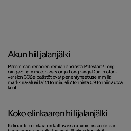
Akun hiilijalanjälki
Paremman kennojen kemian ansiosta Polestar 2 Long
range Single motor -version ja Long range Dual motor -
version CO2e-päästöt ovat pienentyneet useimmilla
markkina-alueilla¹ 1,1 tonnia, eli 7 tonnista 5,9 tonniin autoa
kohti.
Koko elinkaaren hiilijalanjälki
Koko auton elinkaaren kattavassa arvioinnissa otetaan