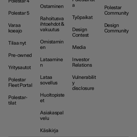
Polestar 4
a
Ostaminen
Polestar
Polestar 5
Community
Työpaikat
Rahoitusva
ihtoehdot &
Varaa
Design
vakuutus
Design
koeajo
Community
Contest
Omistamin
Tilaa nyt
en
Media
Pre-owned
Lataamine
Investor
n
Relations
Yritysautot
Lataa
Vulnerabilit
Polestar
sovellus
y
Fleet Portal
disclosure
Huoltopiste
Polestar-
et
tilat
Asiakaspal
velu
Käsikirja