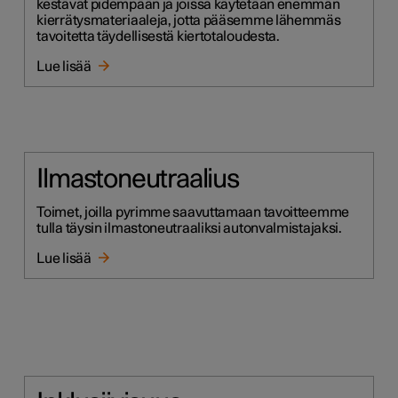
kestävät pidempään ja joissa käytetään enemmän
kierrätysmateriaaleja, jotta pääsemme lähemmäs
tavoitetta täydellisestä kiertotaloudesta.
Lue lisää
Ilmastoneutraalius
Toimet, joilla pyrimme saavuttamaan tavoitteemme
tulla täysin ilmastoneutraaliksi autonvalmistajaksi.
Lue lisää