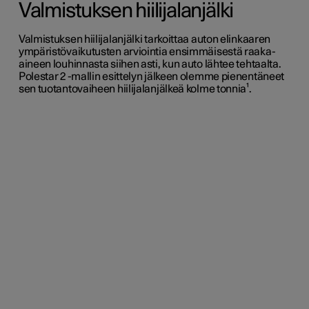
Valmistuksen hiilijalanjälki
Valmistuksen hiilijalanjälki tarkoittaa auton elinkaaren
ympäristövaikutusten arviointia ensimmäisestä raaka-
aineen louhinnasta siihen asti, kun auto lähtee tehtaalta.
Polestar 2 -mallin esittelyn jälkeen olemme pienentäneet
sen tuotantovaiheen hiilijalanjälkeä kolme tonnia¹.