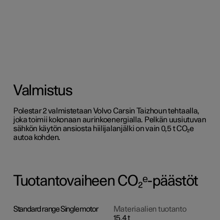
Valmistus
Polestar 2 valmistetaan Volvo Carsin Taizhoun tehtaalla,
joka toimii kokonaan aurinkoenergialla. Pelkän uusiutuvan
sähkön käytön ansiosta hiilijalanjälki on vain 0,5 t CO₂e
autoa kohden.
Tuotantovaiheen CO₂ᵉ-päästöt
Standard range Single motor
Materiaalien tuotanto
15,4 t