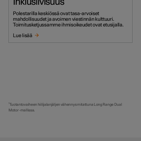
Inklusiivisuus
Polestarilla keskiössä ovat tasa-arvoiset
mahdollisuudet ja avoimen viestinnän kulttuuri.
Toimitusketjussamme ihmisoikeudet ovat etusijalla.
Lue lisää
¹Tuotantovaiheen hiilijalanjäljen vähennys mitattuna Long Range Dual
Motor -mallissa.