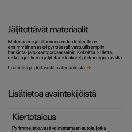
Jäljitettävät materiaalit
Materiaalien jäljittäminen niiden lähteelle on
ensimmäinen askel pyrittäessä vastuullisempiin
hankinta- ja tuotantoprosesseihin. Kobolttia, kiillettä,
nikkeliä ja litiumia jäljitetään lohkoketjuteknologian avulla.
Lisätietoa jäljitettävistä materiaaleista
Lisätietoa avaintekijöistä
Kiertotalous
Pyrimme jatkuvasti valmistamaan autoja, jotka