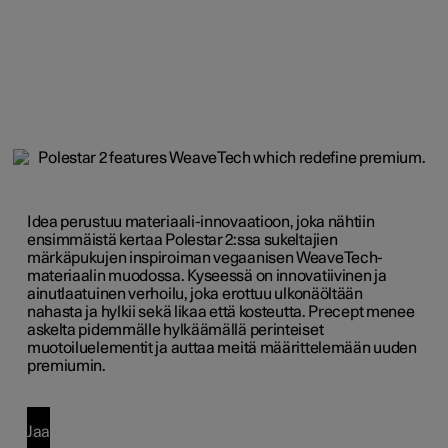
Idea perustuu materiaali-innovaatioon, joka nähtiin
ensimmäistä kertaa Polestar 2:ssa sukeltajien
märkäpukujen inspiroiman vegaanisen WeaveTech-
materiaalin muodossa. Kyseessä on innovatiivinen ja
ainutlaatuinen verhoilu, joka erottuu ulkonäöltään
nahasta ja hylkii sekä likaa että kosteutta. Precept menee
askelta pidemmälle hylkäämällä perinteiset
muotoiluelementit ja auttaa meitä määrittelemään uuden
premiumin.
Jaa