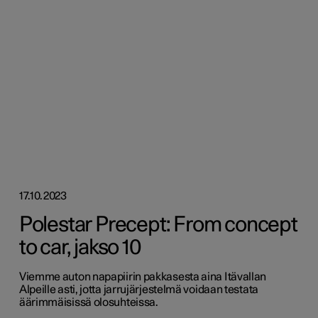
17.10.2023
Polestar Precept: From concept
to car, jakso 10
Viemme auton napapiirin pakkasesta aina Itävallan
Alpeille asti, jotta jarrujärjestelmä voidaan testata
äärimmäisissä olosuhteissa.