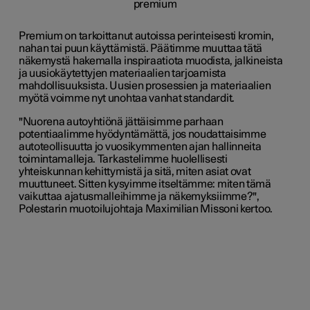
Premium on tarkoittanut autoissa perinteisesti kromin,
nahan tai puun käyttämistä. Päätimme muuttaa tätä
näkemystä hakemalla inspiraatiota muodista, jalkineista
ja uusiokäytettyjen materiaalien tarjoamista
mahdollisuuksista. Uusien prosessien ja materiaalien
myötä voimme nyt unohtaa vanhat standardit.
"Nuorena autoyhtiönä jättäisimme parhaan
potentiaalimme hyödyntämättä, jos noudattaisimme
autoteollisuutta jo vuosikymmenten ajan hallinneita
toimintamalleja. Tarkastelimme huolellisesti
yhteiskunnan kehittymistä ja sitä, miten asiat ovat
muuttuneet. Sitten kysyimme itseltämme: miten tämä
vaikuttaa ajatusmalleihimme ja näkemyksiimme?",
Polestarin muotoilujohtaja Maximilian Missoni kertoo.