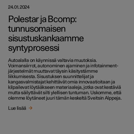
24.01.2024
Polestar ja Bcomp:
tunnusomaisen
sisustuskankaamme
syntyprosessi
Autoalalla on käynnissä valtavia muutoksia.
Voimansiirrot, autonominen ajaminen ja infotainment-
järjestelmät muuttavat täysin käsitystämme
liikkumisesta. Sisustuksen suunnittelijat ja
kangasvalmistajat kehittävät omia innovaatioitaan ja
kilpailevat löytääkseen materiaaleja, jotka ovat kestäviä
mutta säilyttävät silti ylellisen tuntuman. Uskomme, että
olemme löytäneet juuri tämän keskeltä Sveitsin Alppeja.
Lue lisää