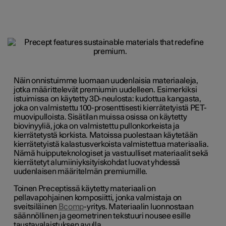
Näin onnistuimme luomaan uudenlaisia materiaaleja,
jotka määrittelevät premiumin uudelleen. Esimerkiksi
istuimissa on käytetty 3D-neulosta: kudottua kangasta,
joka on valmistettu 100-prosenttisesti kierrätetyistä PET-
muovipulloista. Sisätilan muissa osissa on käytetty
biovinyyliä, joka on valmistettu pullonkorkeista ja
kierrätetystä korkista. Matoissa puolestaan käytetään
kierrätetyistä kalastusverkoista valmistettua materiaalia.
Nämä huipputeknologiset ja vastuulliset materiaalit sekä
kierrätetyt alumiiniyksityiskohdat luovat yhdessä
uudenlaisen määritelmän premiumille.
Toinen Preceptissä käytetty materiaali on
pellavapohjainen komposiitti, jonka valmistaja on
sveitsiläinen
Bcomp
-yritys
. Materiaalin luonnostaan
säännöllinen ja geometrinen tekstuuri nousee esille
taustavalaistuksen avulla.