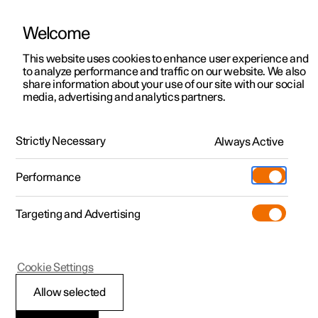
Welcome
Polestar 2
Kampanjat
This website uses cookies to enhance user experience and
Uutiset
to analyze performance and traffic on our website. We also
Polestar 3
Yrityskampanjat
share information about your use of our site with our social
10.09.2020
media, advertising and analytics partners.
Polestar 4
Toimitusvalmiit autot
Precept: premiumin uusi
Polestar 5
Tilaa nyt
määritelmä
Strictly Necessary
Always Active
Pre-owned
Sijainnit
Pre-owned
Olemme määritelleet sähköisen suorituskyvyn ja autojen
Performance
jälleenmyyntikokemuksen uudelleen. Nyt annamme
Koeajo
Huoltopisteet
Kauppa
uuden määritelmän myös premiumille.
Targeting and Advertising
Lisää
Extras
Omistajuus
Additionals
Lataaminen
(Avautuu uuteen ikkunaan)
Cookie Settings
Tutustu Polestar 2
Tutustu Polestar 3
Tutustu Polestar 4
Pre-owned edut
Tapahtumat
Asiakaspalvelu
Allow selected
Koeajo
Koeajo
Koeajo
Kampanjat
Yritysautot
Tietoa Polestarista