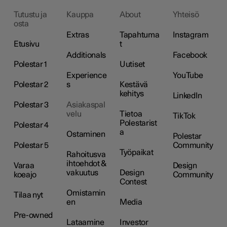
Tutustu ja
Kauppa
About
Yhteisö
osta
Extras
Tapahtuma
Instagram
Etusivu
t
Additionals
Facebook
Polestar 1
Uutiset
Experience
YouTube
Polestar 2
s
Kestävä
kehitys
LinkedIn
Polestar 3
Asiakaspal
velu
Tietoa
TikTok
Polestarist
Polestar 4
a
Ostaminen
Polestar
Polestar 5
Community
Työpaikat
Rahoitusva
ihtoehdot &
Varaa
Design
vakuutus
Design
koeajo
Community
Contest
Omistamin
Tilaa nyt
en
Media
Pre-owned
Lataamine
Investor