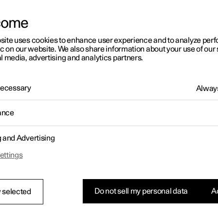
come
site uses cookies to enhance user experience and to analyze pe
ic on our website. We also share information about your use of our 
l media, advertising and analytics partners.
 Necessary
Always
ance
g and Advertising
ettings
Do not sell my personal data
Ac
 selected