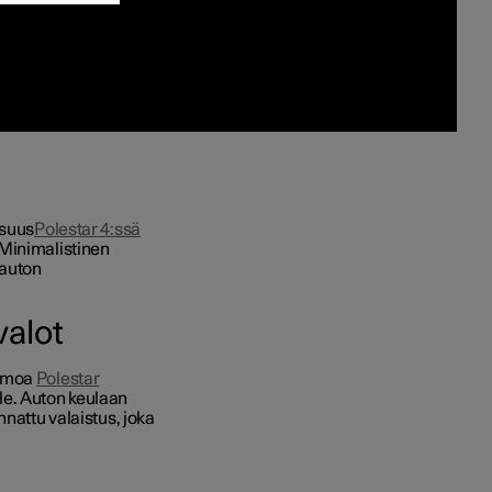
isuus
Polestar 4:ssä
 Minimalistinen
 auton
valot
kumoa
Polestar
le. Auton keulaan
nnattu valaistus, joka