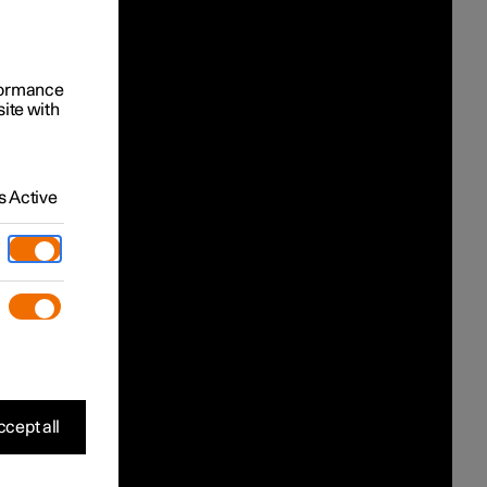
rformance
site with
 Active
cept all