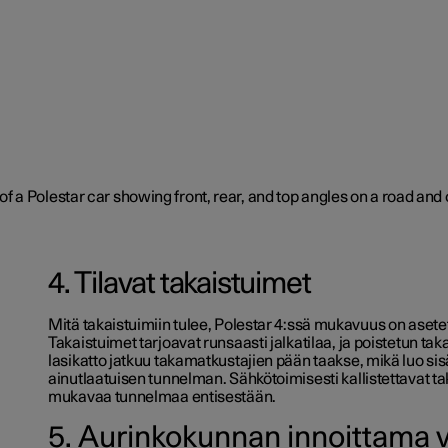
4. Tilavat takaistuimet
Mitä takaistuimiin tulee, Polestar 4:ssä mukavuus on asetett
Takaistuimet tarjoavat runsaasti jalkatilaa, ja poistetun tak
lasikatto jatkuu takamatkustajien pään taakse, mikä luo sis
ainutlaatuisen tunnelman. Sähkötoimisesti kallistettavat t
mukavaa tunnelmaa entisestään.
5. Aurinkokunnan innoittama v