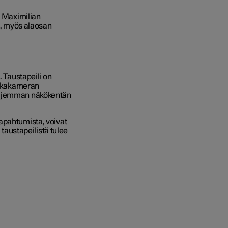
. Maximilian
en, myös alaosan
. Taustapeili on
 takakameran
laajemman näkökentän
apahtumista, voivat
 taustapeilistä tulee