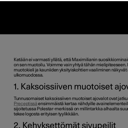
Ketään ei varmasti yllätä, että Maximilianin suosikkiomina
on sen muotoilu. Voimme vain yhtyä tähän mielipiteeseen.
muotokieli ja kauniiden yksityiskohtien vaaliminen näkyvät
ulkomuodossa.
1. Kaksoissiiven muotoiset ajo
Tunnusomaiset kaksoissiiven muotoiset ajovalot ovat jat
Preceptissä
ensimmäistä kertaa nähdyille avainelementeil
sijoitetussa Polestar-merkissä on millintarkka alhaalta suu
tekee logosta erityisen tyylikkään.
2. Kehyksettömät sivupeilit