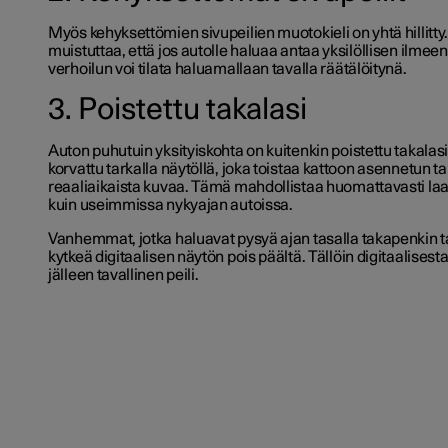
Myös kehyksettömien sivupeilien muotokieli on yhtä hillitty
muistuttaa, että jos autolle haluaa antaa yksilöllisen ilme
verhoilun voi tilata haluamallaan tavalla räätälöitynä.
3. Poistettu takalasi
Auton puhutuin yksityiskohta on kuitenkin poistettu takalasi
korvattu tarkalla näytöllä, joka toistaa kattoon asennetun
reaaliaikaista kuvaa. Tämä mahdollistaa huomattavasti 
kuin useimmissa nykyajan autoissa.
Vanhemmat, jotka haluavat pysyä ajan tasalla takapenkin t
kytkeä digitaalisen näytön pois päältä. Tällöin digitaalisesta
jälleen tavallinen peili.