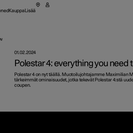
wned
Kauppa
Lisää
likko
ned-alavalikko
Kauppa-alavalikko
Lisää-alavalikko
ow
01.02.2024
as
Yritysaut
Polestar 4: everything you need 
tionals
oa Polestarista
Ostamin
Polestar 4 on nyt täällä. Muotoilujohtajamme Maximilian M
utuu uuteen ikkunaan)
tärkeimmät ominaisuudet, jotka tekevät Polestar 4:stä uu
ahtumat
ävä kehitys
Rahoitus
coupen.
itusvalmiit autot
itusvalmiit autot
itusvalmiit autot
set
Mallikoh
a nyt
a nyt
a nyt
 uutiskirje