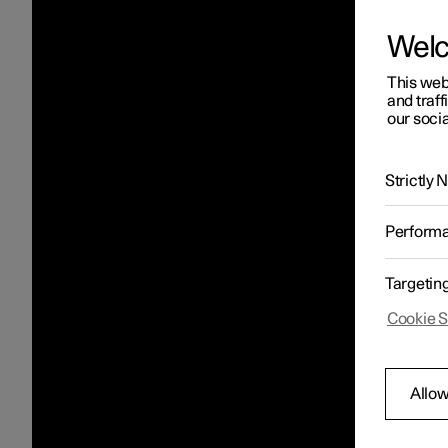
Wel
This web
and traff
our socia
Strictly
Perform
Targetin
Cookie S
Allow