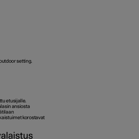
u etusijalle.
alasin ansiosta
ätilaan
akaistuimet korostavat
alaistus