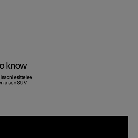
ot
to know
en
issoni esittelee
denlaisen SUV
vaihtoehdot
taiset verotusarvot