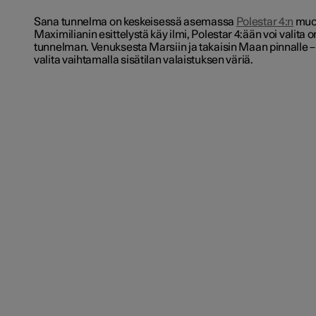
Sana
tunnelma
on keskeisessä asemassa
Polestar 4:n
muot
Maximilianin esittelystä käy ilmi, Polestar 4:ään voi valit
tunnelman. Venuksesta Marsiin ja takaisin Maan pinnalle 
valita vaihtamalla sisätilan valaistuksen väriä.