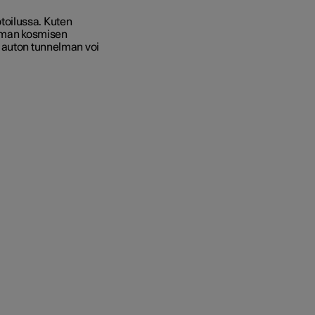
oilussa
.
Kuten
a oman kosmisen
– auton tunnelman voi