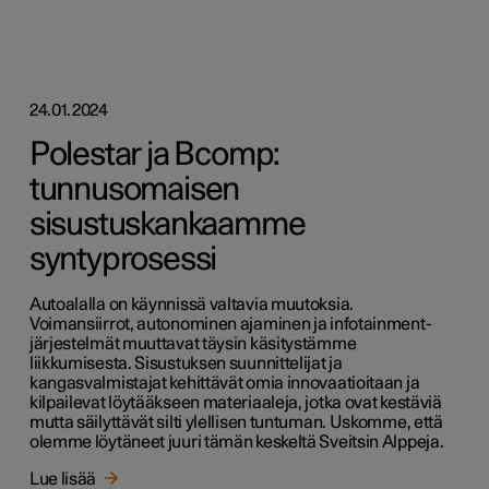
24.01.2024
Polestar ja Bcomp:
tunnusomaisen
sisustuskankaamme
syntyprosessi
Autoalalla on käynnissä valtavia muutoksia.
Voimansiirrot, autonominen ajaminen ja infotainment-
järjestelmät muuttavat täysin käsitystämme
liikkumisesta. Sisustuksen suunnittelijat ja
kangasvalmistajat kehittävät omia innovaatioitaan ja
kilpailevat löytääkseen materiaaleja, jotka ovat kestäviä
mutta säilyttävät silti ylellisen tuntuman. Uskomme, että
olemme löytäneet juuri tämän keskeltä Sveitsin Alppeja.
Lue lisää