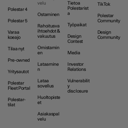
velu
Tietoa
TikTok
Polestarist
Polestar 4
a
Ostaminen
Polestar
Polestar 5
Community
Työpaikat
Rahoitusva
ihtoehdot &
Varaa
Design
vakuutus
Design
koeajo
Community
Contest
Omistamin
Tilaa nyt
en
Media
Pre-owned
Lataamine
Investor
n
Relations
Yritysautot
Lataa
Vulnerabilit
Polestar
sovellus
y
Fleet Portal
disclosure
Huoltopiste
Polestar-
et
tilat
Asiakaspal
velu