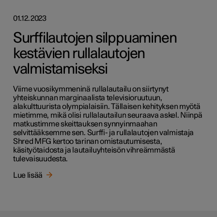
01.12.2023
Surffilautojen silppuaminen
kestävien rullalautojen
valmistamiseksi
Viime vuosikymmeninä rullalautailu on siirtynyt
yhteiskunnan marginaalista televisioruutuun,
alakulttuurista olympialaisiin. Tällaisen kehityksen myötä
mietimme, mikä olisi rullalautailun seuraava askel. Niinpä
matkustimme skeittauksen synnyinmaahan
selvittääksemme sen. Surffi- ja rullalautojen valmistaja
Shred MFG kertoo tarinan omistautumisesta,
käsityötaidosta ja lautailuyhteisön vihreämmästä
tulevaisuudesta.
Lue lisää