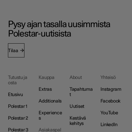
Pysy ajan tasalla uusimmista
Polestar-uutisista
Tilaa
Tutustu ja
Kauppa
About
Yhteisö
osta
Extras
Tapahtuma
Instagram
Etusivu
t
Additionals
Facebook
Polestar 1
Uutiset
Experience
YouTube
Polestar 2
s
Kestävä
kehitys
LinkedIn
Polestar 3
Asiakaspal