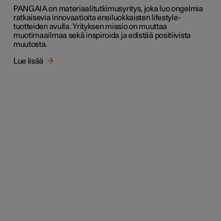
PANGAIA on materiaalitutkimusyritys, joka luo ongelmia
ratkaisevia innovaatioita ensiluokkaisten lifestyle-
tuotteiden avulla. Yrityksen missio on muuttaa
muotimaailmaa sekä inspiroida ja edistää positiivista
muutosta.
Lue lisää