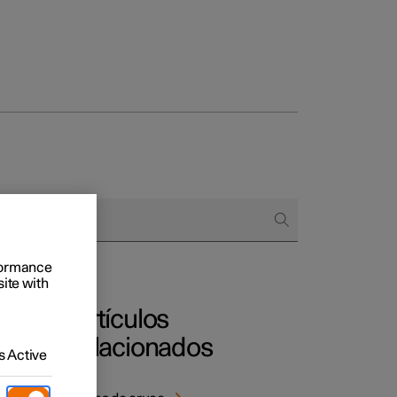
 empresas
omprar
 de financiación
rformance
site with
Artículos
relacionados
 Active
luz del
ión
,