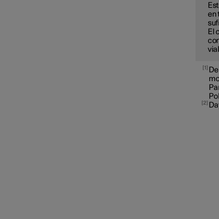
Est
en 
suf
El 
con
via
1
Deb
mod
Pa
Pol
2
Da
Iluminación interior