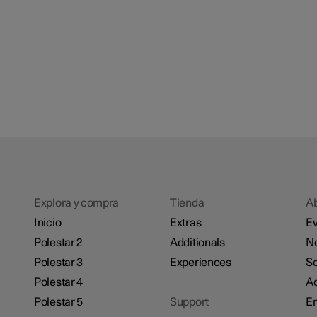
Explora y compra
Tienda
A
Inicio
Extras
Ev
Polestar 2
Additionals
No
Polestar 3
Experiences
So
Polestar 4
Ac
Polestar 5
Support
E