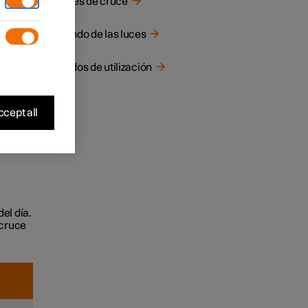
Luces de cruce
mbian
Mando de las luces
Modos de utilización
cept all
del día.
 cruce