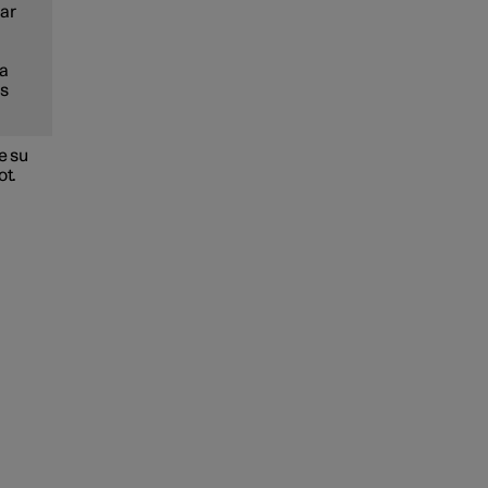
nar
ca
as
e su
ot.