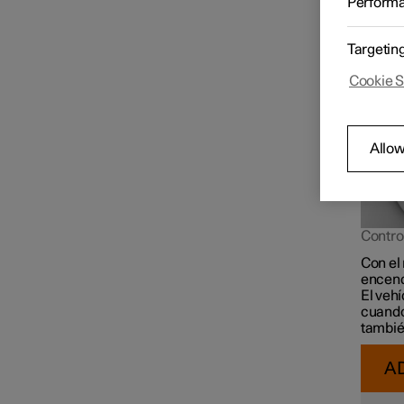
Perform
o
automá
oscuri
Targetin
Cookie S
Allow
Control
Con el 
encend
El veh
cuando
también
A