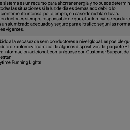
e sistema es un recurso para ahorrar energía y no puede determi
todas las situaciones si la luz de día es demasiado débil o lo
icientemente intensa, por ejemplo, en caso de niebla o lluvia.
conductor es siempre responsable de que el automóvil se conduz
 un alumbrado adecuado y seguro para el tráfico según las norm
les vigentes.
ido a la escasez de semiconductores a nivel global, es posible qu
elo de automóvil carezca de algunos dispositivos del paquete Pil
ra información adicional, comuníquese con Customer Support de
estar.
ytime Running Lights