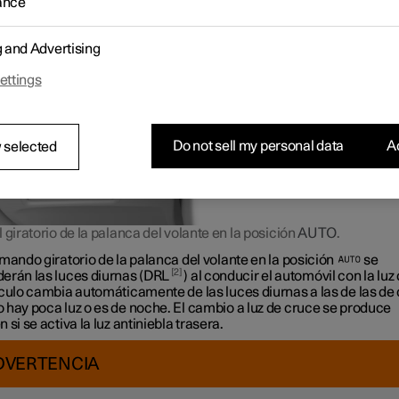
ance
1
se encenderán las luces diurnas. En modo
, los faros
ca
ticamente a luz de cruce en caso de poca luminosidad diurna u
dad.
g and Advertising
ettings
Do not sell my personal data
Ac
 selected
 giratorio de la palanca del volante en la posición
AUTO
.
mando giratorio de la palanca del volante en la posición
se
2
erán las luces diurnas (DRL
) al conducir el automóvil con la luz 
ículo cambia automáticamente de las luces diurnas a las de las de
 hay poca luz o es de noche. El cambio a luz de cruce se produce
 si se activa la luz antiniebla trasera.
DVERTENCIA