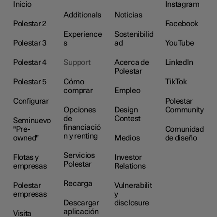
Inicio
Instagram
Additionals
Noticias
Polestar 2
Facebook
Experience
Sostenibilid
Polestar 3
s
ad
YouTube
Polestar 4
Support
Acerca de
LinkedIn
Polestar
Polestar 5
Cómo
TikTok
comprar
Empleo
Configurar
Polestar
Opciones
Design
Community
de
Contest
Seminuevo
financiació
"Pre-
Comunidad
n y renting
owned"
Medios
de diseño
Servicios
Flotas y
Investor
Polestar
empresas
Relations
Recarga
Polestar
Vulnerabilit
empresas
y
Descargar
disclosure
aplicación
Visita