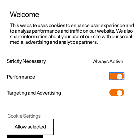
Welcome
Polestar 2
Ofertas
This website uses cookies to enhance user experience and
Manual
Galería de vídeos
Actualizaciones de software
to analyze performance and traffic on our website. We also
Polestar 3
Vehículos preconfigurados
share information about your use of our site with our social
media, advertising and analytics partners.
Polestar 4
Configurar
Iluminación exterior
Polestar 5
Polestar Spaces
Pre-owned. Seminuevos
Strictly Necessary
Always Active
Polestar 2 - 2024
certificados
Puntos de servicio
Seminuevos
Performance
Test drive
Servicio
Comprar
Extras
Carga
Targeting and Advertising
Más
Descubre Polestar 2
Descubre Polestar 3
Descubre Polestar 4
Additionals
Contacto
(Se abre en una nueva ventana)
Polestar 2
Cookie Settings
Test drive
Test drive
Test drive
Programa pre-owned
Experiences
Acerca de Polestar
Luces de emergencia
Allow selected
Ofertas
Ofertas
Ofertas
Comprar Polestar 2
Flotas y empresas
Sostenibilidad
Las luces de emergencia advierten a otros conductores y