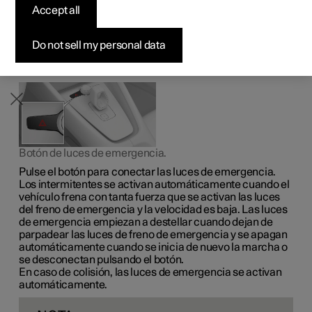
usuarios de la vía pública activando al mismo tiempo
Vehículos con entrega rápida
Vehículos con entrega rápida
Vehículos con entrega rápida
Descubre Polestar 5
Comprar Polestar 3
Cómo comprar
Noticias
Accept all
todos los intermitentes del automóvil. Esta función puede
utilizarse para advertir sobre incidencias de tráfico
Configurar
Configurar
Configurar
Configurar
Comprar Polestar 4
Opciones de financiación
Newsletter
peligrosas.
Do not sell my personal data
Botón de luces de emergencia.
Pulse el botón para conectar las luces de emergencia.
Los intermitentes se activan automáticamente cuando el
vehículo frena con tanta fuerza que se activan las luces
del freno de emergencia y la velocidad es baja. Las luces
de emergencia empiezan a destellar cuando dejan de
parpadear las luces de freno de emergencia y se apagan
automáticamente cuando se inicia de nuevo la marcha o
se desconectan pulsando el botón.
En caso de colisión, las luces de emergencia se activan
automáticamente.