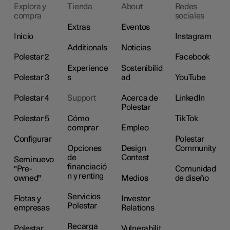
Explora y
Tienda
About
Redes
compra
sociales
Extras
Eventos
Inicio
Instagram
Additionals
Noticias
Polestar 2
Facebook
Experience
Sostenibilid
Polestar 3
s
ad
YouTube
Polestar 4
Support
Acerca de
LinkedIn
Polestar
Polestar 5
Cómo
TikTok
comprar
Empleo
Configurar
Polestar
Opciones
Design
Community
de
Contest
Seminuevo
financiació
"Pre-
Comunidad
n y renting
owned"
Medios
de diseño
Servicios
Flotas y
Investor
Polestar
empresas
Relations
Recarga
Polestar
Vulnerabilit