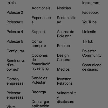
Inicio
Instagram
Additionals
Noticias
Polestar 2
Facebook
Experience
Sostenibilid
Polestar 3
s
ad
YouTube
Polestar 4
Support
Acerca de
LinkedIn
Polestar
Polestar 5
Cómo
TikTok
comprar
Empleo
Configurar
Polestar
Opciones
Design
Community
de
Contest
Seminuevo
financiació
"Pre-
Comunidad
n y renting
owned"
Medios
de diseño
Servicios
Flotas y
Investor
Polestar
empresas
Relations
Recarga
Polestar
Vulnerabilit
empresas
y
Descargar
disclosure
aplicación
Visita