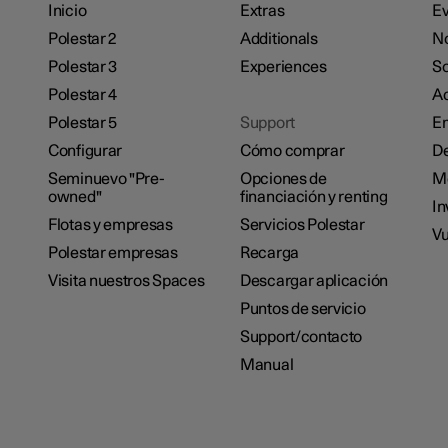
Inicio
Extras
Ev
Polestar 2
Additionals
No
Polestar 3
Experiences
So
Polestar 4
Ac
Polestar 5
Support
E
Configurar
Cómo comprar
De
Seminuevo "Pre-
Opciones de
M
owned"
financiación y renting
In
Flotas y empresas
Servicios Polestar
Vu
Polestar empresas
Recarga
Visita nuestros Spaces
Descargar aplicación
Puntos de servicio
Support/contacto
Manual