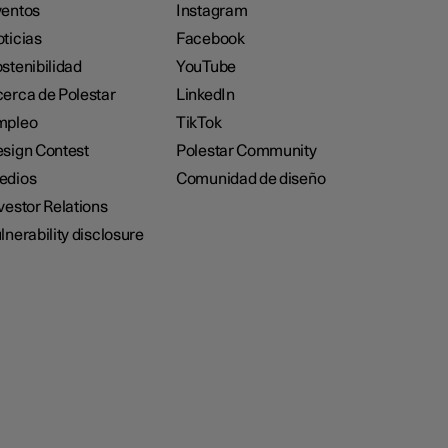
entos
Instagram
ticias
Facebook
stenibilidad
YouTube
erca de Polestar
LinkedIn
mpleo
TikTok
sign Contest
Polestar Community
edios
Comunidad de diseño
vestor Relations
lnerability disclosure