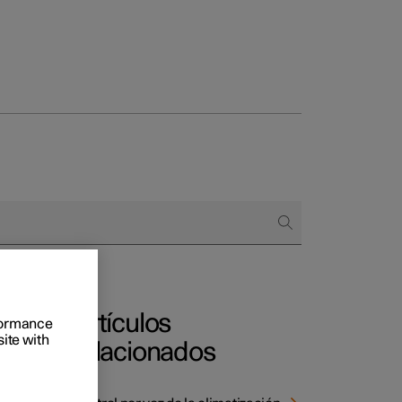
 empresas
omprar
 de financiación
Artículos
rformance
site with
relacionados
breves
th.