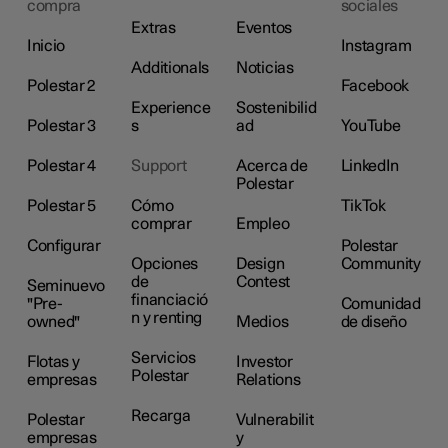
compra
sociales
Extras
Eventos
Inicio
Instagram
Additionals
Noticias
Polestar 2
Facebook
Experience
Sostenibilid
Polestar 3
s
ad
YouTube
Polestar 4
Support
Acerca de
LinkedIn
Polestar
Polestar 5
Cómo
TikTok
comprar
Empleo
Configurar
Polestar
Opciones
Design
Community
de
Contest
Seminuevo
financiació
"Pre-
Comunidad
n y renting
owned"
Medios
de diseño
Servicios
Flotas y
Investor
Polestar
empresas
Relations
Recarga
Polestar
Vulnerabilit
empresas
y