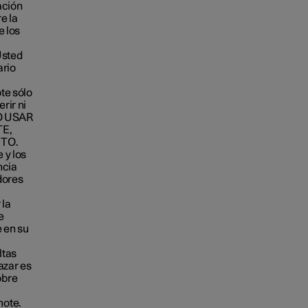
ación
e la
e los
Usted
ario
te sólo
rir ni
NO USAR
E,
TO.
 y los
ncia
dores
 la
e
 en su
ltas
azar es
obre
note.