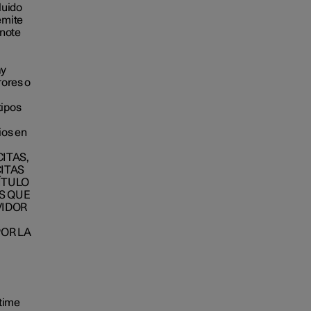
luido
emite
enote
ay
rores o
tipos
ios en
ITAS,
CITAS
ÍTULO
S QUE
VIDOR
OR LA
-time