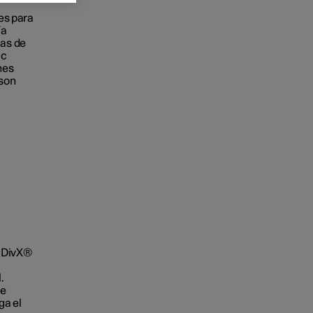
ces para
ía
cas de
ac
nes
ison
o DivX®
.
e
ga el