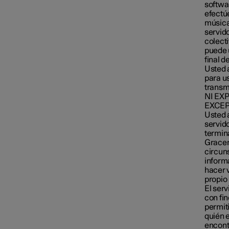
softwa
efectúe
música,
servid
colect
puede 
final d
Usted a
para us
transm
NI EX
EXCEP
Usted a
servido
termina
Gracen
circun
inform
hacer 
propio
El serv
con fin
permit
quién 
encontr