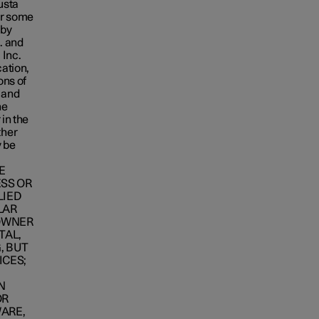
usta
 or some
 by
. and
 Inc.
cation,
ons of
s and
he
 in the
ther
 be
HE
ESS OR
LIED
LAR
 OWNER
TAL,
, BUT
ICES;
N
OR
WARE,