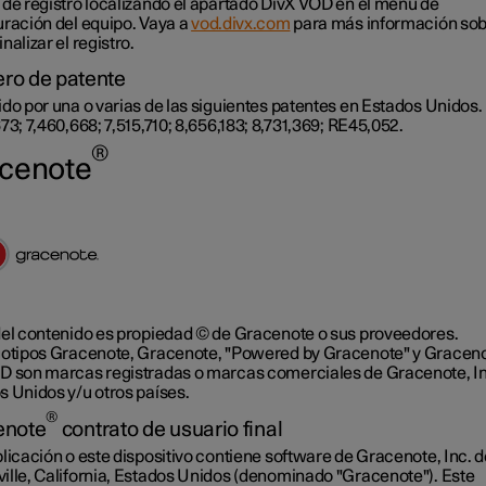
 de registro localizando el apartado DivX VOD en el menú de
uración del equipo. Vaya a
vod.divx.com
para más información so
nalizar el registro.
ro de patente
do por una o varias de las siguientes patentes en Estados Unidos.
73; 7,460,668; 7,515,710; 8,656,183; 8,731,369; RE45,052.
®
cenote
del contenido es propiedad © de Gracenote o sus proveedores.
gotipos Gracenote, Gracenote, "Powered by Gracenote" y Gracen
D son marcas registradas o marcas comerciales de Gracenote, In
s Unidos y/u otros países.
®
enote
contrato de usuario final
licación o este dispositivo contiene software de Gracenote, Inc. 
ille, California, Estados Unidos (denominado "Gracenote"). Este