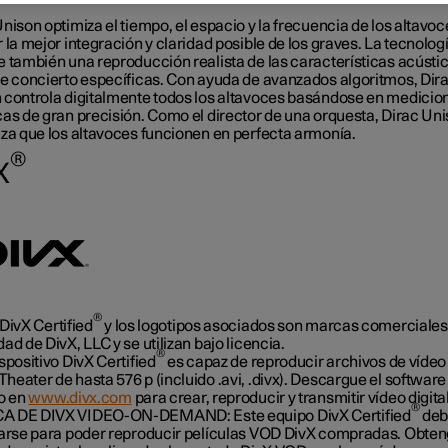
nison optimiza el tiempo, el espacio y la frecuencia de los altavo
 la mejor integración y claridad posible de los graves. La tecnolog
e también una reproducción realista de las características acústi
de concierto específicas. Con ayuda de avanzados algoritmos, Dir
 controla digitalmente todos los altavoces basándose en medicio
cas de gran precisión. Como el director de una orquesta, Dirac Un
iza que los altavoces funcionen en perfecta armonía.
®
X
®
 DivX Certified
y los logotipos asociados son marcas comerciales
ad de DivX, LLC y se utilizan bajo licencia.
®
spositivo DivX Certified
es capaz de reproducir archivos de víde
eater de hasta 576 p (incluido .avi, .divx). Descargue el software
to en
www.divx.com
para crear, reproducir y transmitir vídeo digital
®
 DE DIVX VIDEO-ON-DEMAND: Este equipo DivX Certified
deb
rarse para poder reproducir películas VOD DivX compradas. Obten