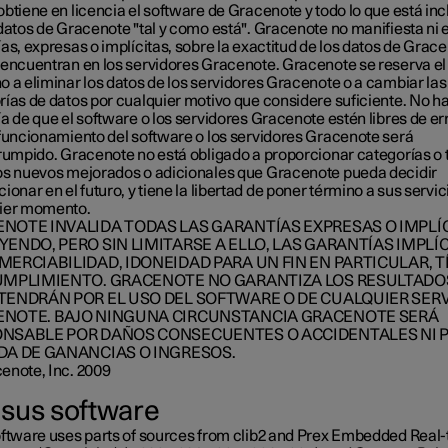
btiene en licencia el software de Gracenote y todo lo que está inc
 datos de Gracenote "tal y como está". Gracenote no manifiesta ni 
as, expresas o implícitas, sobre la exactitud de los datos de Grac
 encuentran en los servidores Gracenote. Gracenote se reserva el
o a eliminar los datos de los servidores Gracenote o a cambiar las
rías de datos por cualquier motivo que considere suficiente. No h
a de que el software o los servidores Gracenote estén libres de er
 funcionamiento del software o los servidores Gracenote será
rrumpido. Gracenote no está obligado a proporcionar categorías o 
os nuevos mejorados o adicionales que Gracenote pueda decidir
ionar en el futuro, y tiene la libertad de poner término a sus servic
ier momento.
NOTE INVALIDA TODAS LAS GARANTÍAS EXPRESAS O IMPLÍC
YENDO, PERO SIN LIMITARSE A ELLO, LAS GARANTÍAS IMPLÍ
MERCIABILIDAD, IDONEIDAD PARA UN FIN EN PARTICULAR, T
UMPLIMIENTO. GRACENOTE NO GARANTIZA LOS RESULTADO
TENDRÁN POR EL USO DEL SOFTWARE O DE CUALQUIER SER
NOTE. BAJO NINGUNA CIRCUNSTANCIA GRACENOTE SERÁ
NSABLE POR DAÑOS CONSECUENTES O ACCIDENTALES NI P
DA DE GANANCIAS O INGRESOS.
enote, Inc. 2009
sus software
oftware uses parts of sources from clib2 and Prex Embedded Real