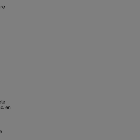
bre
ote
c. en
de