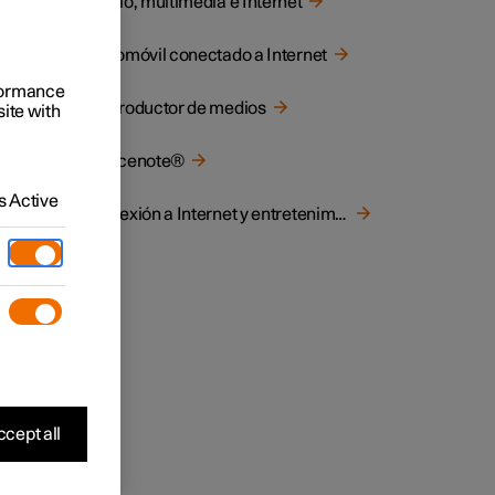
Audio, multimedia e Internet
cierta
Automóvil conectado a Internet
rformance
Reproductor de medios
site with
Gracenote®
 Active
Conexión a Internet y entretenimiento
W
 Ltd.
cept all