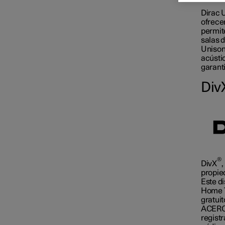
Dirac U
ofrecer
permit
salas 
Unison
acústi
garant
Div
®
DivX
,
propied
Este di
Home Th
gratui
ACERCA
regist