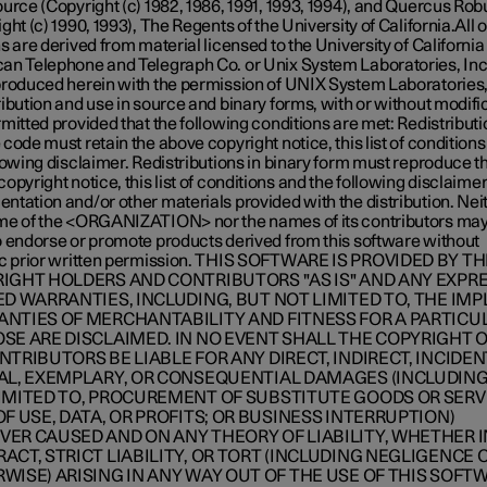
urce (Copyright (c) 1982, 1986, 1991, 1993, 1994), and Quercus Rob
ght (c) 1990, 1993), The Regents of the University of California.All
s are derived from material licensed to the University of California
an Telephone and Telegraph Co. or Unix System Laboratories, Inc
produced herein with the permission of UNIX System Laboratories,
ibution and use in source and binary forms, with or without modifi
mitted provided that the following conditions are met: Redistributi
code must retain the above copyright notice, this list of condition
lowing disclaimer. Redistributions in binary form must reproduce t
opyright notice, this list of conditions and the following disclaimer
tation and/or other materials provided with the distribution. Nei
me of the <ORGANIZATION> nor the names of its contributors may
o endorse or promote products derived from this software without
ic prior written permission. THIS SOFTWARE IS PROVIDED BY T
IGHT HOLDERS AND CONTRIBUTORS "AS IS" AND ANY EXPR
ED WARRANTIES, INCLUDING, BUT NOT LIMITED TO, THE IMP
NTIES OF MERCHANTABILITY AND FITNESS FOR A PARTICU
SE ARE DISCLAIMED. IN NO EVENT SHALL THE COPYRIGHT
NTRIBUTORS BE LIABLE FOR ANY DIRECT, INDIRECT, INCIDEN
AL, EXEMPLARY, OR CONSEQUENTIAL DAMAGES (INCLUDING
IMITED TO, PROCUREMENT OF SUBSTITUTE GOODS OR SERV
OF USE, DATA, OR PROFITS; OR BUSINESS INTERRUPTION)
ER CAUSED AND ON ANY THEORY OF LIABILITY, WHETHER I
ACT, STRICT LIABILITY, OR TORT (INCLUDING NEGLIGENCE 
WISE) ARISING IN ANY WAY OUT OF THE USE OF THIS SOFT