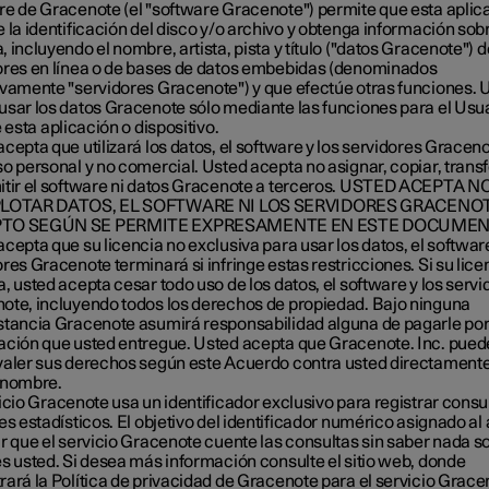
re de Gracenote (el "software Gracenote") permite que esta aplic
 la identificación del disco y/o archivo y obtenga información sobr
 incluyendo el nombre, artista, pista y título ("datos Gracenote") d
ores en línea o de bases de datos embebidas (denominados
ivamente "servidores Gracenote") y que efectúe otras funciones. 
usar los datos Gracenote sólo mediante las funciones para el Usu
e esta aplicación o dispositivo.
cepta que utilizará los datos, el software y los servidores Graceno
o personal y no comercial. Usted acepta no asignar, copiar, transfe
itir el software ni datos Gracenote a terceros. USTED ACEPTA 
PLOTAR DATOS, EL SOFTWARE NI LOS SERVIDORES GRACENOT
TO SEGÚN SE PERMITE EXPRESAMENTE EN ESTE DOCUMEN
cepta que su licencia no exclusiva para usar los datos, el software
res Gracenote terminará si infringe estas restricciones. Si su lice
, usted acepta cesar todo uso de los datos, el software y los servi
ote, incluyendo todos los derechos de propiedad. Bajo ninguna
stancia Gracenote asumirá responsabilidad alguna de pagarle por
ación que usted entregue. Usted acepta que Gracenote. Inc. pued
valer sus derechos según este Acuerdo contra usted directamente
 nombre.
icio Gracenote usa un identificador exclusivo para registrar consu
es estadísticos. El objetivo del identificador numérico asignado al 
ir que el servicio Gracenote cuente las consultas sin saber nada s
es usted. Si desea más información consulte el sitio web, donde
ará la Política de privacidad de Gracenote para el servicio Grace