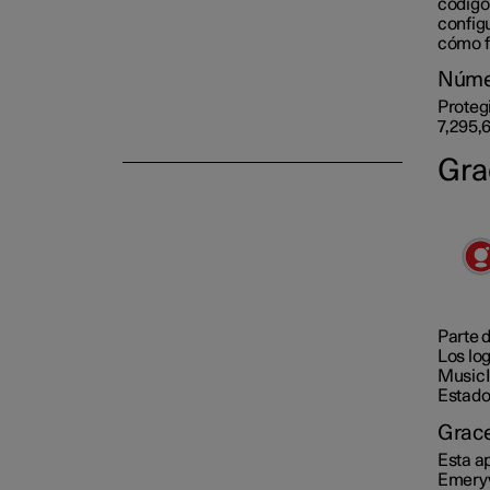
código
config
cómo fi
Núme
Protegi
7,295,6
Gra
Parte 
Los lo
MusicI
Estado
Grac
Esta ap
Emeryv