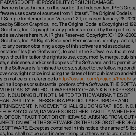
IF ADVISED OF THE POSSIBILITY OF SUCH DAMAGE.
oftware is based in part on the work of the Independent JPEG Group
ftware uses parts of sources from "libtess". The Original Code is:
 Sample Implementation, Version 1.2.1, released January 26, 2000
ed by Silicon Graphics, Inc. The Original Code is Copyright (c) 19
 Graphics, Inc. Copyright in any portions created by third parties is
ed elsewhere herein. All Rights Reserved. Copyright (C) [1991-2000
 Graphics, Inc. All Rights Reserved. Permission is hereby granted, 
 to any person obtaining a copy of this software and associated
tation files (the "Software"), to deal in the Software without restr
ng without limitation the rights to use, copy, modify, merge, publish
ute, sublicense, and/or sell copies of the Software, and to permit 
 the Software is furnished to do so, subject to the following condi
ve copyright notice including the dates of first publication and eit
sion notice or a reference to
http://oss.sgi.com/projects/FreeB/
sh
ed in all copies or substantial portions of the Software. THE SOF
OVIDED "AS IS", WITHOUT WARRANTY OF ANY KIND, EXPRESS 
ED, INCLUDING BUT NOT LIMITED TO THE WARRANTIES OF
ANTABILITY, FITNESS FOR A PARTICULAR PURPOSE AND
FRINGEMENT. IN NO EVENT SHALL SILICON GRAPHICS, INC. 
E FOR ANY CLAIM, DAMAGES OR OTHER LIABILITY, WHETHER 
N OF CONTRACT, TORT OR OTHERWISE, ARISING FROM, OUT 
NNECTION WITH THE SOFTWARE OR THE USE OR OTHER DEA
 SOFTWARE. Except as contained in this notice, the name of Silic
s, Inc. shall not be used in advertising or otherwise to promote the