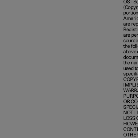
OS - So
(Copyri
portion
Americ
are re
Redistr
are per
source 
the fol
above c
documen
the na
used t
specif
COPYR
IMPLI
WARRA
PURPO
OR CO
SPECI
NOT L
LOSS 
HOWEV
CONTR
OTHER