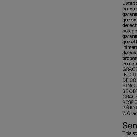
Usted o
en los
garantí
que se
derech
catego
garantí
que el
ininte
de dat
proporc
cualqu
GRACE
INCLU
DE CO
E INC
SE OB
GRACE
RESPO
PÉRDI
© Grac
Sen
This s