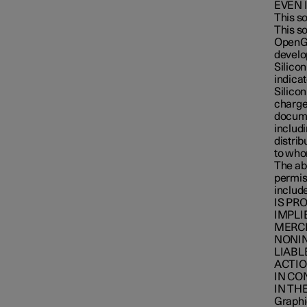
EVEN 
This s
This so
OpenGL
develop
Silicon
indicat
Silicon
charge,
documen
includi
distrib
to whom
The abo
permis
includ
IS PR
IMPLI
MERCH
NONIN
LIABL
ACTIO
IN CO
IN THE
Graphic