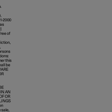
.
,
91-2000
 as
]
free of
iction,
,
persons
tions:
her this
all be
TWARE
OR
BE
IN AN
OF OR
LINGS
on
 sale,