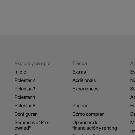
Explora y compra
Tienda
A
Inicio
Extras
Ev
Polestar 2
Additionals
No
Polestar 3
Experiences
So
Polestar 4
Ac
Polestar 5
Support
E
Configurar
Cómo comprar
De
Seminuevo "Pre-
Opciones de
M
owned"
financiación y renting
In