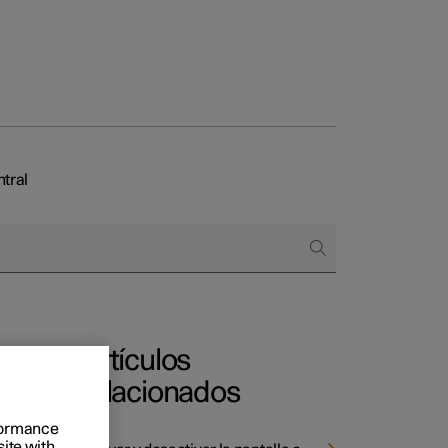
ntral
 empresas
omprar
 de financiación
Artículos
relacionados
rformance
site with