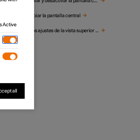
Activar y desactivar la pantalla central
Limpiar la pantalla central
 Active
Otros ajustes de la vista superior de la pantalla central
y
ros.
puede
ue el
or la
cept all