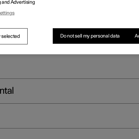
g and Advertising
las pantallas y los mandos junto al conductor.
ettings
Do not sell my personal data
Ac
 selected
ntal