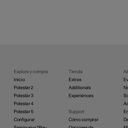
Explora y compra
Tienda
A
Inicio
Extras
Ev
Polestar 2
Additionals
No
Polestar 3
Experiences
So
Polestar 4
Ac
Polestar 5
Support
E
Configurar
Cómo comprar
De
Seminuevo "Pre-
Opciones de
M