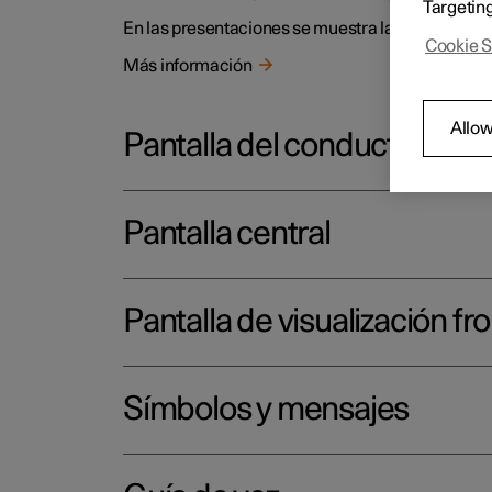
Targetin
En las presentaciones se muestra la ubicación de 
Cookie S
Más información
Allow
Pantalla del conductor
Pantalla central
Pantalla de visualización fro
Símbolos y mensajes