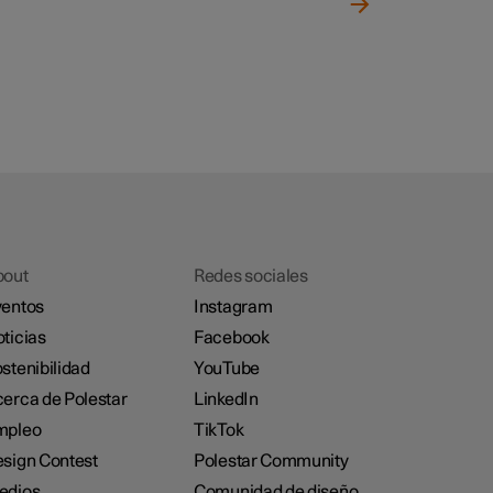
bout
Redes sociales
entos
Instagram
ticias
Facebook
stenibilidad
YouTube
erca de Polestar
LinkedIn
mpleo
TikTok
sign Contest
Polestar Community
edios
Comunidad de diseño