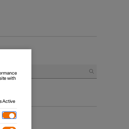
 empresas
rformance
omprar
site with
 de financiación
 Active