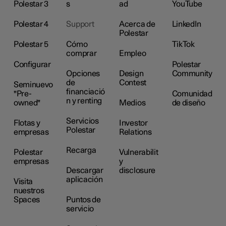
Polestar 3
s
ad
YouTube
Polestar 4
Support
Acerca de
LinkedIn
Polestar
Polestar 5
Cómo
TikTok
comprar
Empleo
Configurar
Polestar
Opciones
Design
Community
de
Contest
Seminuevo
financiació
"Pre-
Comunidad
n y renting
owned"
Medios
de diseño
Servicios
Flotas y
Investor
Polestar
empresas
Relations
Recarga
Polestar
Vulnerabilit
empresas
y
Descargar
disclosure
aplicación
Visita
nuestros
Spaces
Puntos de
servicio