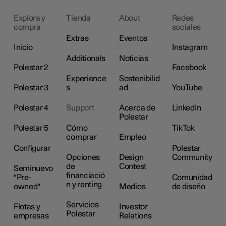
Explora y
Tienda
About
Redes
compra
sociales
Extras
Eventos
Inicio
Instagram
Additionals
Noticias
Polestar 2
Facebook
Experience
Sostenibilid
Polestar 3
s
ad
YouTube
Polestar 4
Support
Acerca de
LinkedIn
Polestar
Polestar 5
Cómo
TikTok
comprar
Empleo
Configurar
Polestar
Opciones
Design
Community
de
Contest
Seminuevo
financiació
"Pre-
Comunidad
n y renting
owned"
Medios
de diseño
Servicios
Flotas y
Investor
Polestar
empresas
Relations