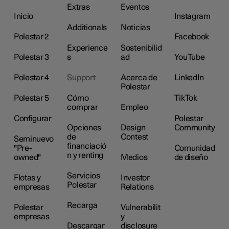
Extras
Eventos
Inicio
Instagram
Additionals
Noticias
Polestar 2
Facebook
Experience
Sostenibilid
Polestar 3
s
ad
YouTube
Polestar 4
Support
Acerca de
LinkedIn
Polestar
Polestar 5
Cómo
TikTok
comprar
Empleo
Configurar
Polestar
Opciones
Design
Community
de
Contest
Seminuevo
financiació
"Pre-
Comunidad
n y renting
owned"
Medios
de diseño
Servicios
Flotas y
Investor
Polestar
empresas
Relations
Recarga
Polestar
Vulnerabilit
empresas
y
Descargar
disclosure