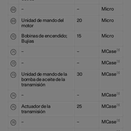
–
–
Micro
Unidad de mando del
20
Micro
motor
Bobinas de encendido;
15
Micro
Bujías
1
–
–
MCase
1
–
–
MCase
1
Unidad de mando de la
30
MCase
bomba de aceite de la
transmisión
1
–
–
MCase
1
Actuador de la
25
MCase
transmisión
1
–
–
MCase