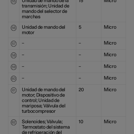
Unidad de mando de la
15
Micro
transmisión; Unidad de
mando del selector de
marchas
Unidad de mando del
5
Micro
motor
–
–
Micro
–
–
Micro
–
–
Micro
–
–
Micro
Unidad de mando del
20
Micro
motor; Dispositivo de
control; Unidad de
mariposa; Válvula del
turbocompresor
Solenoides; Válvula;
10
Micro
Termostato del sistema
de refrigeración del