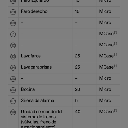
Faro izquierdo
15
Micro
Faro derecho
15
Micro
–
–
Micro
1
–
–
MCase
1
–
–
MCase
1
Lavafaros
25
MCase
1
Lavaparabrisas
25
MCase
–
–
Micro
Bocina
20
Micro
Sirena de alarma
5
Micro
1
Unidad de mando del
40
MCase
sistema de frenos
(válvulas, freno de
estacionamiento)