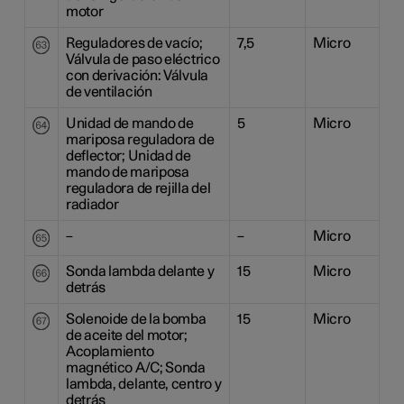
motor
Reguladores de vacío;
7,5
Micro
Válvula de paso eléctrico
con derivación: Válvula
de ventilación
Unidad de mando de
5
Micro
mariposa reguladora de
deflector; Unidad de
mando de mariposa
reguladora de rejilla del
radiador
–
–
Micro
Sonda lambda delante y
15
Micro
detrás
Solenoide de la bomba
15
Micro
de aceite del motor;
Acoplamiento
magnético A/C; Sonda
lambda, delante, centro y
detrás