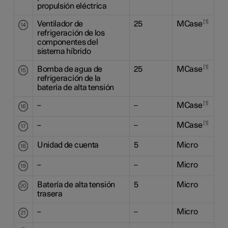
propulsión eléctrica
1
Ventilador de
25
MCase
refrigeración de los
componentes del
sistema híbrido
1
Bomba de agua de
25
MCase
refrigeración de la
batería de alta tensión
1
–
–
MCase
1
–
–
MCase
Unidad de cuenta
5
Micro
–
–
Micro
Batería de alta tensión
5
Micro
trasera
–
–
Micro