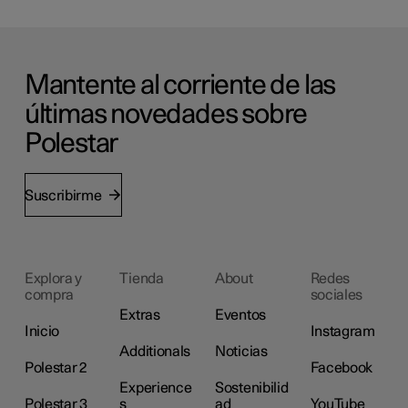
Mantente al corriente de las
últimas novedades sobre
Polestar
Suscribirme
Explora y
Tienda
About
Redes
compra
sociales
Extras
Eventos
Inicio
Instagram
Additionals
Noticias
Polestar 2
Facebook
Experience
Sostenibilid
Polestar 3
s
ad
YouTube