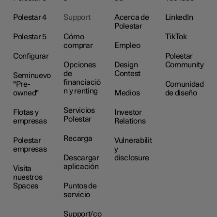
Polestar 4
Support
Acerca de
LinkedIn
Polestar
Polestar 5
Cómo
TikTok
comprar
Empleo
Configurar
Polestar
Opciones
Design
Community
de
Contest
Seminuevo
financiació
"Pre-
Comunidad
n y renting
owned"
Medios
de diseño
Servicios
Flotas y
Investor
Polestar
empresas
Relations
Recarga
Polestar
Vulnerabilit
empresas
y
Descargar
disclosure
aplicación
Visita
nuestros
Spaces
Puntos de
servicio
Support/co