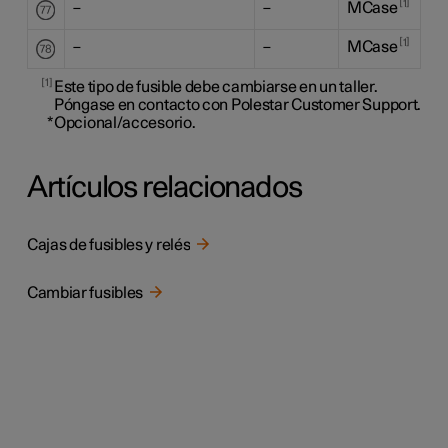
1
–
–
MCase
1
–
–
MCase
1
Este tipo de fusible debe cambiarse en un taller.
Póngase en contacto con Polestar Customer Support.
*
Opcional/accesorio.
Artículos relacionados
Cajas de fusibles y relés
Cambiar fusibles