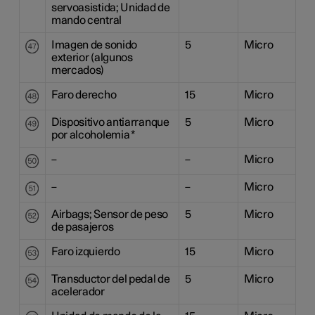
servoasistida; Unidad de
mando central
Imagen de sonido
5
Micro
exterior (algunos
mercados)
Faro derecho
15
Micro
Dispositivo antiarranque
5
Micro
por alcoholemia
*
–
–
Micro
–
–
Micro
Airbags; Sensor de peso
5
Micro
de pasajeros
Faro izquierdo
15
Micro
Transductor del pedal de
5
Micro
acelerador