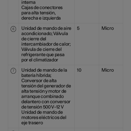
interna
Cajas de conectores
para alta tensión,
derecha e izquierda
Unidad de mando de aire
5
Micro
acondicionado; Válvula
de cierre del
intercambiador de calor;
Válvula de cierre del
refrigerante que pasa
por el climatizador
Unidad de mando de la
10
Micro
batería híbrida;
Conversor de alta
tensión del generador de
alta tensión y motor de
arranque combinado
delantero con conversor
de tensión 500 V–12 V
Unidad de mando de
motores eléctricos del
eje trasero