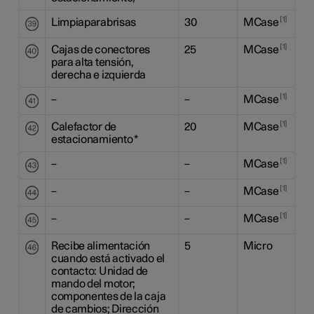
1
Limpiaparabrisas
30
MCase
1
Cajas de conectores
25
MCase
para alta tensión,
derecha e izquierda
1
–
–
MCase
1
Calefactor de
20
MCase
estacionamiento
*
1
–
–
MCase
1
–
–
MCase
1
–
–
MCase
Recibe alimentación
5
Micro
cuando está activado el
contacto: Unidad de
mando del motor;
componentes de la caja
de cambios; Dirección