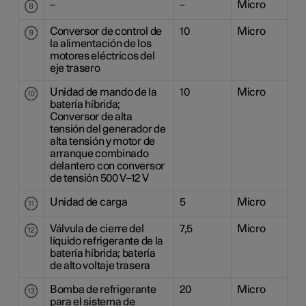
–
–
Micro
Conversor de control de
10
Micro
la alimentación de los
motores eléctricos del
eje trasero
Unidad de mando de la
10
Micro
batería híbrida;
Conversor de alta
tensión del generador de
alta tensión y motor de
arranque combinado
delantero con conversor
de tensión 500 V–12 V
Unidad de carga
5
Micro
Válvula de cierre del
7,5
Micro
líquido refrigerante de la
batería híbrida; batería
de alto voltaje trasera
Bomba de refrigerante
20
Micro
para el sistema de