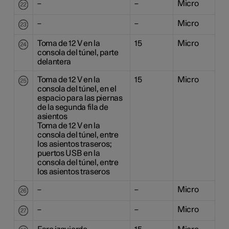
–
–
Micro
–
–
Micro
Toma de
12 V
en la
15
Micro
consola del túnel, parte
delantera
Toma de
12 V
en la
15
Micro
consola del túnel, en el
espacio para las piernas
de la segunda fila de
asientos
Toma de
12 V
en la
consola del túnel, entre
los asientos traseros;
puertos USB en la
consola del túnel, entre
los asientos traseros
–
–
Micro
–
–
Micro