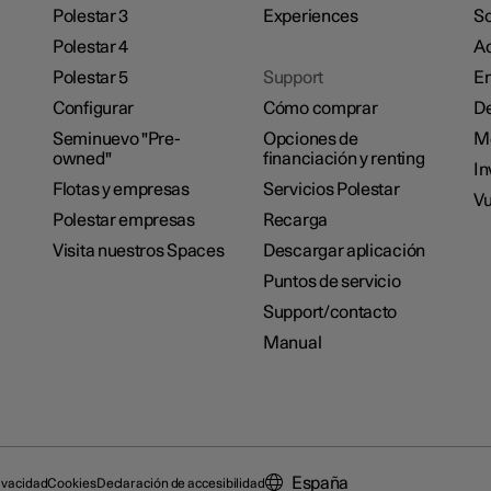
Polestar 3
Experiences
So
Polestar 4
Ac
Polestar 5
Support
E
Configurar
Cómo comprar
De
Seminuevo "Pre-
Opciones de
M
owned"
financiación y renting
In
Flotas y empresas
Servicios Polestar
Vu
Polestar empresas
Recarga
Visita nuestros Spaces
Descargar aplicación
Puntos de servicio
Support/contacto
Manual
España
ivacidad
Cookies
Declaración de accesibilidad