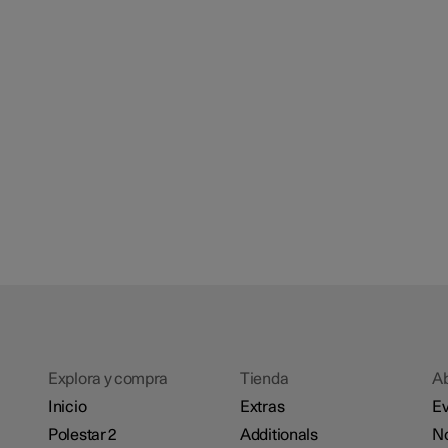
Explora y compra
Tienda
A
Inicio
Extras
Ev
Polestar 2
Additionals
No