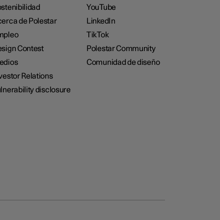
stenibilidad
YouTube
erca de Polestar
LinkedIn
mpleo
TikTok
sign Contest
Polestar Community
edios
Comunidad de diseño
vestor Relations
lnerability disclosure