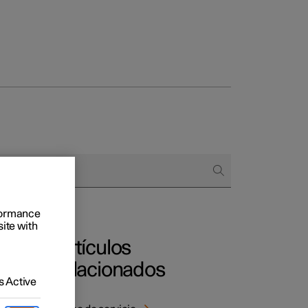
 empresas
omprar
 de financiación
rformance
site with
Artículos
e
relacionados
 Active