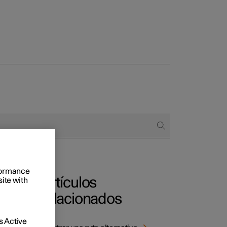
 empresas
omprar
 de financiación
rformance
Artículos
site with
relacionados
 Active