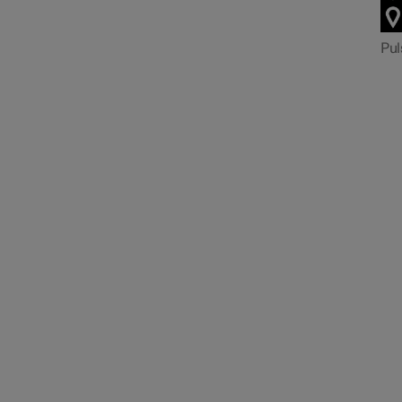
Pul
Información de tráfico
Ajustes de navegación
Actualización de mapas