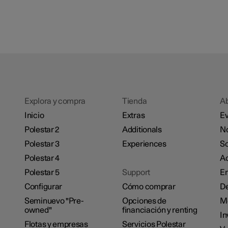
Explora y compra
Tienda
A
Inicio
Extras
Ev
Polestar 2
Additionals
No
Polestar 3
Experiences
So
Polestar 4
Ac
Polestar 5
Support
E
Configurar
Cómo comprar
De
Seminuevo "Pre-
Opciones de
M
owned"
financiación y renting
In
Flotas y empresas
Servicios Polestar