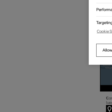
Perform
Itinerario y ruta
Targetin
Cookie S
Allow
Con
lue