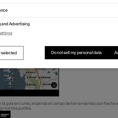
ance
g and Advertising
ettings
Do not sell my personal data
Ac
 selected
 la guía en curso, expanda el campo de herramientas con flecha a
go los tres puntos.