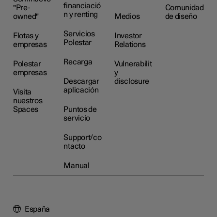
financiació
"Pre-
Comunidad
n y renting
owned"
Medios
de diseño
Servicios
Flotas y
Investor
Polestar
empresas
Relations
Recarga
Polestar
Vulnerabilit
empresas
y
Descargar
disclosure
aplicación
Visita
nuestros
Spaces
Puntos de
servicio
Support/co
ntacto
Manual
España