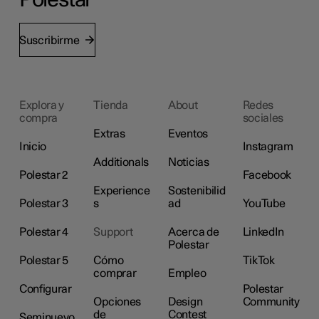
Suscribirme
Explora y
Tienda
About
Redes
compra
sociales
Extras
Eventos
Inicio
Instagram
Additionals
Noticias
Polestar 2
Facebook
Experience
Sostenibilid
Polestar 3
s
ad
YouTube
Polestar 4
Support
Acerca de
LinkedIn
Polestar
Polestar 5
Cómo
TikTok
comprar
Empleo
Configurar
Polestar
Opciones
Design
Community
de
Contest
Seminuevo