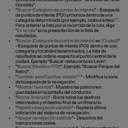
González".
"
Buscar [Categoría de puntos de interés]
" - Búsqueda
de puntos de interés (POI) próximos dentro de una
1
categoría determinada (por ejemplo, restaurantes)
.
Para ordenar la lista por el recorrido de la ruta, diga
"
En la ruta
" en la presentación de la lista de
resultados.
"
Buscar [Categoría de puntos de interés]
en
[Ciudad]
"
- Búsqueda de puntos de interés (POI) dentro de una
categoría y localidad determinados. La lista de
resultados se ordena respecto al punto central de la
ciudad. Ejemplo "Buscar restaurante en León".
"
Buscar [Nombre-POI]
". Ejemplo: "Buscar Parque del
Retiro".
2
"
Cambiar país
/
Cambiar estado
" - Modifica la zona
de búsqueda de la navegación.
"
Mostrar favoritos
" - Muestra las posiciones
guardadas en la pantalla del conductor.
"
Borrar itinerario
" - Borra todos los destinos
intermedios y el destino final de un itinerario.
"
Repetir navegación asistida
" - Repite la última
indicación del sistema de navegación.
"
Apagar navegación asistida
" - Desactiva las
instrucciones orales.