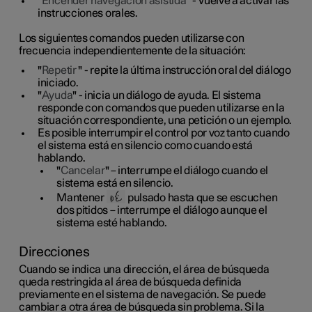
"
Encender navegación asistida
" - Vuelve a activar las
instrucciones orales.
Los siguientes comandos pueden utilizarse con
frecuencia independientemente de la situación:
"
Repetir
" - repite la última instrucción oral del diálogo
iniciado.
"
Ayuda
" - inicia un diálogo de ayuda. El sistema
responde con comandos que pueden utilizarse en la
situación correspondiente, una petición o un ejemplo.
Es posible interrumpir el control por voz tanto cuando
el sistema está en silencio como cuando está
hablando.
"
Cancelar
" – interrumpe el diálogo cuando el
sistema está en silencio.
Mantener
pulsado hasta que se escuchen
dos pitidos – interrumpe el diálogo aunque el
sistema esté hablando.
Direcciones
Cuando se indica una dirección, el área de búsqueda
queda restringida al área de búsqueda definida
previamente en el sistema de navegación. Se puede
cambiar a otra área de búsqueda sin problema. Si la