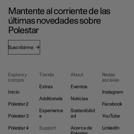
Mantente al corriente de las
últimas novedades sobre
Polestar
Suscribirme
Explora y
Tienda
About
Redes
compra
sociales
Extras
Eventos
Inicio
Instagram
Additionals
Noticias
Polestar 2
Facebook
Experience
Sostenibilid
Polestar 3
s
ad
YouTube
Polestar 4
Support
Acerca de
LinkedIn
Polestar