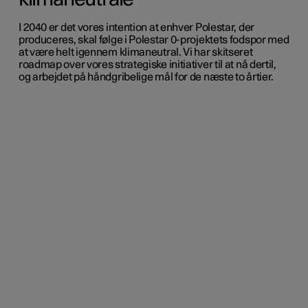
I 2040 er det vores intention at enhver Polestar, der
produceres, skal følge i Polestar 0-projektets fodspor med
at være helt igennem klimaneutral. Vi har skitseret
roadmap over vores strategiske initiativer til at nå dertil,
og arbejdet på håndgribelige mål for de næste to årtier.