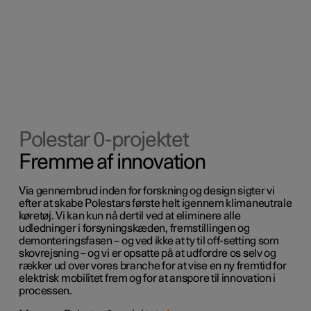
Polestar 0-projektet
Fremme af innovation
Via gennembrud inden for forskning og design sigter vi
efter at skabe Polestars første helt igennem klimaneutrale
køretøj. Vi kan kun nå dertil ved at eliminere alle
udledninger i forsyningskæden, fremstillingen og
demonteringsfasen – og ved ikke at ty til off-setting som
skovrejsning – og vi er opsatte på at udfordre os selv og
rækker ud over vores branche for at vise en ny fremtid for
elektrisk mobilitet frem og for at anspore til innovation i
processen.