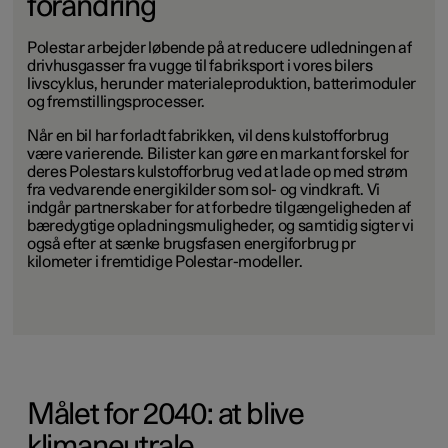
forandring
Polestar arbejder løbende på at reducere udledningen af
drivhusgasser fra vugge til fabriksport i vores bilers
livscyklus, herunder materialeproduktion, batterimoduler
og fremstillingsprocesser.
Når en bil har forladt fabrikken, vil dens kulstofforbrug
være varierende. Bilister kan gøre en markant forskel for
deres Polestars kulstofforbrug ved at lade op med strøm
fra vedvarende energikilder som sol- og vindkraft. Vi
indgår partnerskaber for at forbedre tilgængeligheden af
bæredygtige opladningsmuligheder, og samtidig sigter vi
også efter at sænke brugsfasen energiforbrug pr
kilometer i fremtidige Polestar-modeller.
Målet for 2040: at blive
klimaneutrale