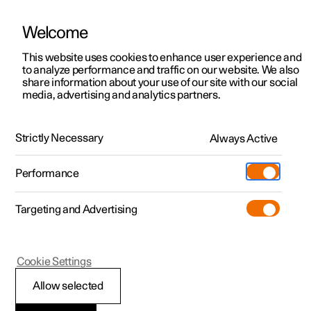
Welcome
Polestar 2
Kampagner til privatkunder
This website uses cookies to enhance user experience and
Bæredygtighed
to analyze performance and traffic on our website. We also
Polestar 3
Tilbud til erhvervskunder
share information about your use of our site with our social
Klimaneutralitet
media, advertising and analytics partners.
Polestar 4
Nye lagerbiler
Polestar 5
Elbiler er nøglen til ægte klimaneutral mobilitet. Det er
Byg din bil
Find os
Polestars plan for at eliminere emissioner.
Strictly Necessary
Always Active
Pre-owned
Servicelokationer
Pre-owned
Performance
Prøvetur
Ejerskab
Shop
Targeting and Advertising
Mere
Udforsk Polestar 2
Udforsk Polestar 4
Extras tilbehør
Opladning
Prøvetur
Udforsk Polestar 3
Prøvetur
Additionals merchandise
Support
(Åbner i et nyt vindue)
Cookie Settings
Kampagner
Prøvetur
Kampagner
Pre-owned-programmet
Experiences
Om Polestar
Allow selected
Nye lagerbiler
Nye lagerbiler
Nye lagerbiler
Pre-owned Polestar 2
Firmabil
Bæredygtighed