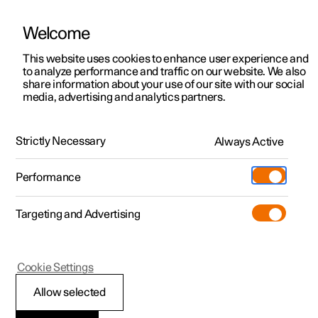
Welcome
Polestar 2
Kampagner til privatkunder
This website uses cookies to enhance user experience and
Håndbog
Videogalleri
Softwareopdateringer
to analyze performance and traffic on our website. We also
Polestar 3
Tilbud til erhvervskunder
share information about your use of our site with our social
media, advertising and analytics partners.
Polestar 4
Nye lagerbiler
Rengøring og pleje af eksteriøret
Polestar 5
Byg din bil
Find os
Strictly Necessary
Always Active
Polestar 3 - 2025
Pre-owned
Servicelokationer
Pre-owned
Performance
Prøvetur
Ejerskab
Shop
Targeting and Advertising
Mere
Udforsk Polestar 2
Udforsk Polestar 4
Extras tilbehør
Opladning
Prøvetur
Udforsk Polestar 3
Prøvetur
Additionals merchandise
Support
(Åbner i et nyt vindue)
Polestar 3
Cookie Settings
Kampagner
Prøvetur
Kampagner
Pre-owned-programmet
Experiences
Om Polestar
Manuel vask af bilens
Allow selected
Nye lagerbiler
Nye lagerbiler
Nye lagerbiler
Pre-owned Polestar 2
Firmabil
Bæredygtighed
eksteriør