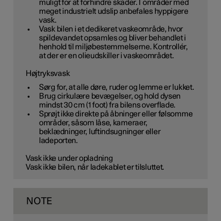
muligt for at forhindre skader. I områder med
meget industrielt udslip anbefales hyppigere
vask.
Vask bilen i et dedikeret vaskeområde, hvor
spildevandet opsamles og bliver behandlet i
henhold til miljøbestemmelserne. Kontrollér,
at der er en olieudskiller i vaskeområdet.
Højtryksvask
Sørg for, at alle døre, ruder og lemme er lukket.
Brug cirkulære bevægelser, og hold dysen
mindst 30 cm (1 foot) fra bilens overflade.
Sprøjt ikke direkte på åbninger eller følsomme
områder, såsom låse, kameraer,
beklædninger, luftindsugninger eller
ladeporten.
Vask ikke under opladning
Vask ikke bilen, når ladekablet er tilsluttet.
NOTE