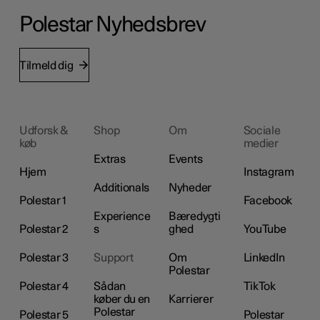
Polestar Nyhedsbrev
Tilmeld dig
Udforsk &
Shop
Om
Sociale
køb
medier
Extras
Events
Hjem
Instagram
Additionals
Nyheder
Polestar 1
Facebook
Experience
Bæredygti
Polestar 2
s
ghed
YouTube
Polestar 3
Support
Om
LinkedIn
Polestar
Polestar 4
Sådan
TikTok
køber du en
Karrierer
Polestar
Polestar 5
Polestar