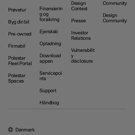
Design
Community
Finansierin
Contest
Prøvetur
g og
Design
forsikring
Presse
Community
Byg din bil
Ejerskab
Investor
Pre-owned
Relations
Opladning
Firmabil
Vulnerabilit
Download
y
Polestar
appen
disclosure
Fleet Portal
Servicepoi
Polestar
nts
Spaces
Support
Håndbog
Danmark