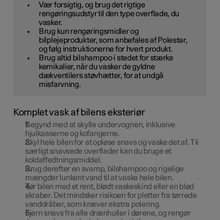
Vær forsigtig, og brug det rigtige
rengøringsudstyr til den type overflade, du
vasker.
Brug kun rengøringsmidler og
bilplejeprodukter, som anbefales af Polestar,
og følg instruktionerne for hvert produkt.
Brug altid bilshampoo i stedet for stærke
kemikalier, når du vasker de gyldne
dækventilers støvhætter, for at undgå
misfarvning.
Komplet vask af bilens eksteriør
Begynd med at skylle undervognen, inklusive
hjulkasserne og kofangerne.
Skyl hele bilen for at opløse snavs og vaske det af. Til
særligt snavsede overflader kan du bruge et
koldaffedtningsmiddel.
Brug derefter en svamp, bilshampoo og rigelige
mængder lunkent vand til at vaske hele bilen.
Tør bilen med et rent, blødt vaskeskind eller en blød
skraber. Det mindsker risikoen for pletter fra tørrede
vanddråber, som kræver ekstra polering.
Fjern snavs fra alle drænhuller i dørene, og rengør