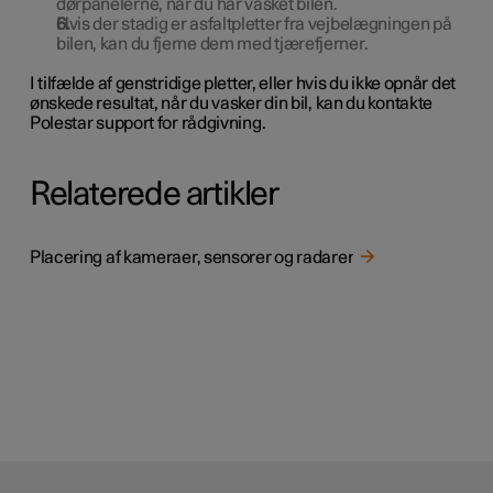
dørpanelerne, når du har vasket bilen.
Hvis der stadig er asfaltpletter fra vejbelægningen på
bilen, kan du fjerne dem med tjærefjerner.
I tilfælde af genstridige pletter, eller hvis du ikke opnår det
ønskede resultat, når du vasker din bil, kan du kontakte
Polestar support for rådgivning.
Relaterede artikler
Placering af kameraer, sensorer og radarer