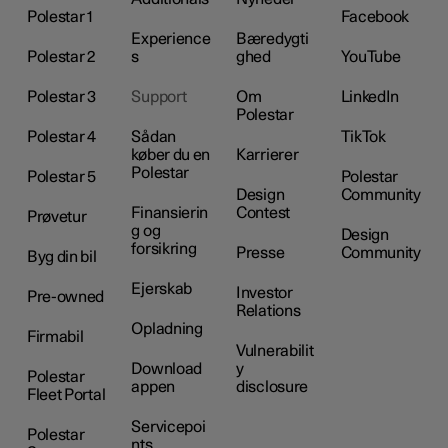
Polestar 1
Facebook
Experience
Bæredygti
Polestar 2
s
ghed
YouTube
Polestar 3
Support
Om
LinkedIn
Polestar
Polestar 4
Sådan
TikTok
køber du en
Karrierer
Polestar
Polestar 5
Polestar
Design
Community
Finansierin
Contest
Prøvetur
g og
Design
forsikring
Presse
Community
Byg din bil
Ejerskab
Investor
Pre-owned
Relations
Opladning
Firmabil
Vulnerabilit
Download
y
Polestar
appen
disclosure
Fleet Portal
Servicepoi
Polestar
nts