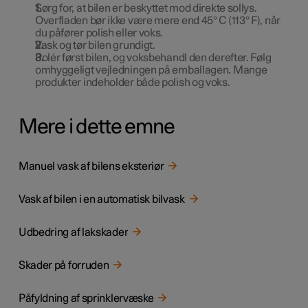
Sørg for, at bilen er beskyttet mod direkte sollys.
Overfladen bør ikke være mere end 45° C (113° F), når
du påfører polish eller voks.
Vask og tør bilen grundigt.
Polér først bilen, og voksbehandl den derefter. Følg
omhyggeligt vejledningen på emballagen. Mange
produkter indeholder både polish og voks.
Mere i dette emne
Manuel vask af bilens eksteriør
Vask af bilen i en automatisk bilvask
Udbedring af lakskader
Skader på forruden
Påfyldning af sprinklervæske