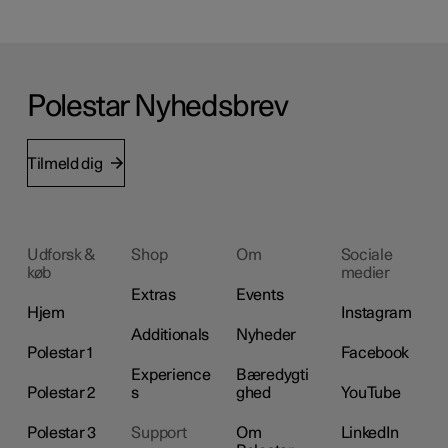
Polestar Nyhedsbrev
Tilmeld dig
Udforsk &
Shop
Om
Sociale
køb
medier
Extras
Events
Hjem
Instagram
Additionals
Nyheder
Polestar 1
Facebook
Experience
Bæredygti
Polestar 2
s
ghed
YouTube
Polestar 3
Support
Om
LinkedIn