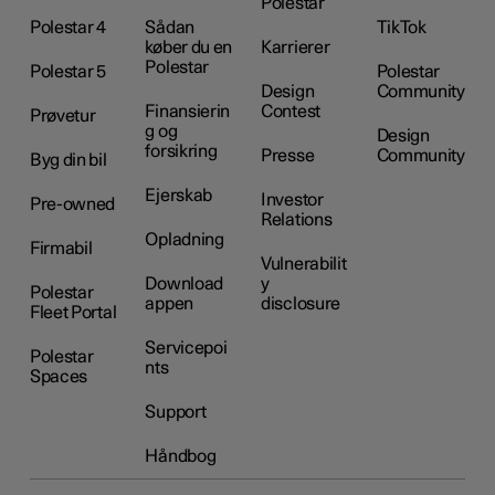
Polestar
Polestar 4
Sådan
TikTok
køber du en
Karrierer
Polestar
Polestar 5
Polestar
Design
Community
Finansierin
Contest
Prøvetur
g og
Design
forsikring
Presse
Community
Byg din bil
Ejerskab
Investor
Pre-owned
Relations
Opladning
Firmabil
Vulnerabilit
Download
y
Polestar
appen
disclosure
Fleet Portal
Servicepoi
Polestar
nts
Spaces
Support
Håndbog