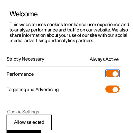
Welcome
Polestar 2
Kampagner til privatkunder
This website uses cookies to enhance user experience and
Håndbog
Videogalleri
Softwareopdateringer
to analyze performance and traffic on our website. We also
Polestar 3
Tilbud til erhvervskunder
share information about your use of our site with our social
media, advertising and analytics partners.
Polestar 4
Nye lagerbiler
Rengøring og pleje af eksteriøret
Polestar 5
Byg din bil
Find os
Strictly Necessary
Always Active
Polestar 3 - 2025
Pre-owned
Servicelokationer
Pre-owned
Performance
Prøvetur
Ejerskab
Shop
Targeting and Advertising
Mere
Udforsk Polestar 2
Udforsk Polestar 4
Extras tilbehør
Opladning
Prøvetur
Udforsk Polestar 3
Prøvetur
Additionals merchandise
Support
(Åbner i et nyt vindue)
Polestar 3
Cookie Settings
Kampagner
Prøvetur
Kampagner
Pre-owned-programmet
Experiences
Om Polestar
Polering og
Allow selected
Nye lagerbiler
Nye lagerbiler
Nye lagerbiler
Pre-owned Polestar 2
Firmabil
Bæredygtighed
voksbehandling