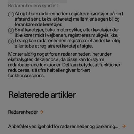
Radarenhedens synsfelt
Af og til kan radarenheden registrere køretøjer på kort
afstand sent, f.eks. et køretøj mellem ens egen bil og
forankørende køretøjer.
Små køretøjer, f.eks. motorcykler, eller køretøjer der
ikke kører midt i vejbanen, registreres muligvis ikke.
I sving kan radarenheden registrere et andet køretøj
eller tabe et registreret køretøj af sigte.
Monter aldrig noget foran radarenheden, herunder
ekstralygter, dekaler osv., da disse kan forstyrre
radarbaserede funktioner. Det kan betyde, at funktioner
reduceres, slås fra helt eller giver forkert
funktionsrespons.
Relaterede artikler
Radarenheder
Anbefalet vedligehold for radarenheder og parkeringssensorer