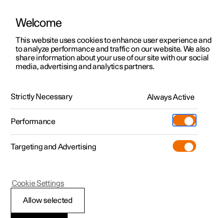
Welcome
Polestar 2
Kampagner til privatkunder
This website uses cookies to enhance user experience and
Håndbog
Videogalleri
Softwareopdateringer
to analyze performance and traffic on our website. We also
Polestar 3
Tilbud til erhvervskunder
share information about your use of our site with our social
media, advertising and analytics partners.
Polestar 4
Nye lagerbiler
Kamera- og radarenhed
Polestar 5
Byg din bil
Find os
Strictly Necessary
Always Active
Polestar 2 - 2025
Pre-owned
Servicelokationer
Pre-owned
Performance
Prøvetur
Ejerskab
Shop
Targeting and Advertising
Mere
Udforsk Polestar 2
Udforsk Polestar 4
Extras tilbehør
Opladning
Prøvetur
Udforsk Polestar 3
Prøvetur
Additionals merchandise
Support
(Åbner i et nyt vindue)
Polestar 2
Cookie Settings
Kampagner
Prøvetur
Kampagner
Pre-owned-programmet
Experiences
Om Polestar
Begrænsninger for
Allow selected
Nye lagerbiler
Nye lagerbiler
Nye lagerbiler
Pre-owned Polestar 2
Firmabil
Bæredygtighed
radarenheden