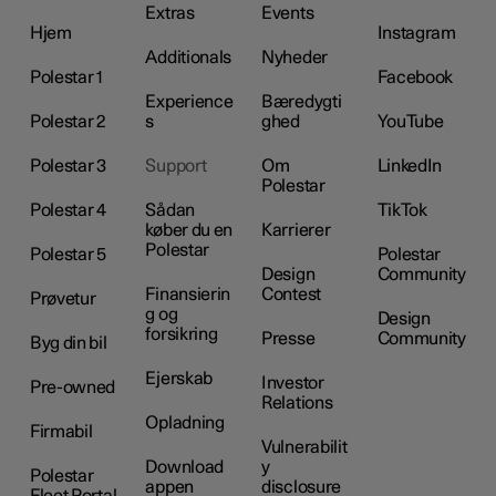
Extras
Events
Hjem
Instagram
Additionals
Nyheder
Polestar 1
Facebook
Experience
Bæredygti
Polestar 2
s
ghed
YouTube
Polestar 3
Support
Om
LinkedIn
Polestar
Polestar 4
Sådan
TikTok
køber du en
Karrierer
Polestar
Polestar 5
Polestar
Design
Community
Finansierin
Contest
Prøvetur
g og
Design
forsikring
Presse
Community
Byg din bil
Ejerskab
Investor
Pre-owned
Relations
Opladning
Firmabil
Vulnerabilit
Download
y
Polestar
appen
disclosure