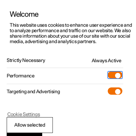
Welcome
Polestar 2
Kampagner til privatkunder
This website uses cookies to enhance user experience and
Håndbog
Videogalleri
Softwareopdateringer
to analyze performance and traffic on our website. We also
Polestar 3
Tilbud til erhvervskunder
share information about your use of our site with our social
media, advertising and analytics partners.
Polestar 4
Nye lagerbiler
Kamera- og radarenhed
Polestar 5
Byg din bil
Find os
Strictly Necessary
Always Active
Polestar 2 - 2025
Pre-owned
Servicelokationer
Pre-owned
Performance
Prøvetur
Ejerskab
Shop
Targeting and Advertising
Mere
Udforsk Polestar 2
Udforsk Polestar 4
Extras tilbehør
Opladning
Prøvetur
Udforsk Polestar 3
Prøvetur
Additionals merchandise
Support
(Åbner i et nyt vindue)
Polestar 2
Cookie Settings
Kampagner
Prøvetur
Kampagner
Pre-owned-programmet
Experiences
Om Polestar
Kameraenhed
Allow selected
Nye lagerbiler
Nye lagerbiler
Nye lagerbiler
Pre-owned Polestar 2
Firmabil
Bæredygtighed
Kameraenheden anvendes af en række