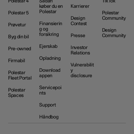
Polestar 4
Sådan
TikTok
køber du en
Karrierer
Polestar
Polestar 5
Polestar
Design
Community
Finansierin
Contest
Prøvetur
g og
Design
forsikring
Presse
Community
Byg din bil
Ejerskab
Investor
Pre-owned
Relations
Opladning
Firmabil
Vulnerabilit
Download
y
Polestar
appen
disclosure
Fleet Portal
Servicepoi
Polestar
nts
Spaces
Support
Håndbog