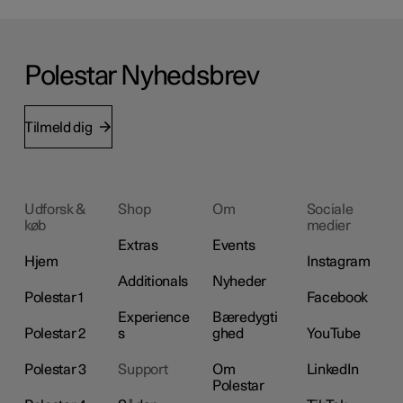
Polestar Nyhedsbrev
Tilmeld dig
Udforsk &
Shop
Om
Sociale
køb
medier
Extras
Events
Hjem
Instagram
Additionals
Nyheder
Polestar 1
Facebook
Experience
Bæredygti
Polestar 2
s
ghed
YouTube
Polestar 3
Support
Om
LinkedIn
Polestar