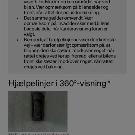
viser billedskærmen kun området bag ved
bilen. Vær opmærksom på bilens sider og
front, når rattet drejes under bakning.
Det samme gælder omvendt. Vær
opmærksom på, hvad der sker med bilens
bageste dele, når kameravisning foran er
valgt.
Bemærk, at hjælpelinjerne viser den
korteste
vej – vær derfor særligt opmærksom på, at
bilens sider ikke støder imod/over noget, når
rattet drejes ved kørsel fremad, eller at bilens
front ikke støder imod/over noget, når rattet
drejes ved bakning.
Hjælpelinjer i 360°-visning
*
360°-visning med hjælpelinjer