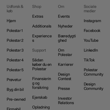
Udforsk &
Shop
Om
Sociale
køb
medier
Extras
Events
Hjem
Instagram
Additionals
Nyheder
Polestar 1
Facebook
Experience
Bæredygti
Polestar 2
s
ghed
YouTube
Polestar 3
Support
Om
LinkedIn
Polestar
Polestar 4
Sådan
TikTok
køber du en
Karrierer
Polestar
Polestar 5
Polestar
Design
Community
Finansierin
Contest
Prøvetur
g og
Design
forsikring
Presse
Community
Byg din bil
Ejerskab
Investor
Pre-owned
Relations
Opladning
Firmabil