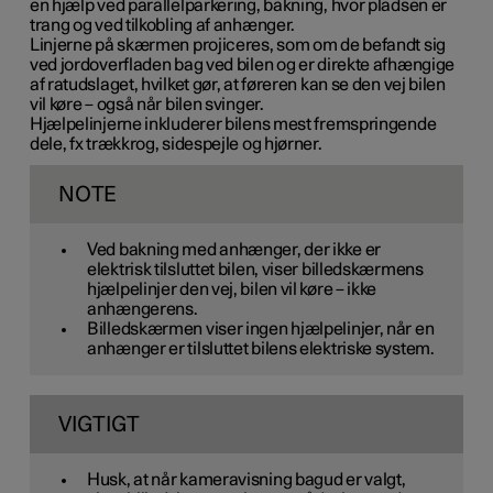
en hjælp ved parallelparkering, bakning, hvor pladsen er
trang og ved tilkobling af anhænger.
Linjerne på skærmen projiceres, som om de befandt sig
ved jordoverfladen bag ved bilen og er direkte afhængige
af ratudslaget, hvilket gør, at føreren kan se den vej bilen
vil køre – også når bilen svinger.
Hjælpelinjerne inkluderer bilens mest fremspringende
dele, fx trækkrog, sidespejle og hjørner.
NOTE
Ved bakning med anhænger, der ikke er
elektrisk tilsluttet bilen, viser billedskærmens
hjælpelinjer den vej,
bilen
vil køre – ikke
anhængerens.
Billedskærmen viser ingen hjælpelinjer, når en
anhænger er tilsluttet bilens elektriske system.
VIGTIGT
Husk, at når kameravisning bagud er valgt,