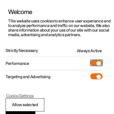
Welcome
Polestar 2
Kampagner til privatkunder
This website uses cookies to enhance user experience and
Håndbog
Videogalleri
Softwareopdateringer
to analyze performance and traffic on our website. We also
Polestar 3
Tilbud til erhvervskunder
share information about your use of our site with our social
media, advertising and analytics partners.
Polestar 4
Nye lagerbiler
Parkeringskamera
Polestar 5
Byg din bil
Find os
Strictly Necessary
Always Active
Polestar 2 - 2023
Pre-owned
Servicelokationer
Pre-owned
Performance
Prøvetur
Ejerskab
Shop
Targeting and Advertising
Mere
Udforsk Polestar 2
Udforsk Polestar 4
Extras tilbehør
Opladning
Prøvetur
Udforsk Polestar 3
Prøvetur
Additionals merchandise
Support
(Åbner i et nyt vindue)
Polestar 2
Cookie Settings
Kampagner
Prøvetur
Kampagner
Pre-owned-programmet
Experiences
Om Polestar
Hjælpelinjer for
Allow selected
Nye lagerbiler
Nye lagerbiler
Nye lagerbiler
Pre-owned Polestar 2
Firmabil
Bæredygtighed
parkeringshjælpkamer