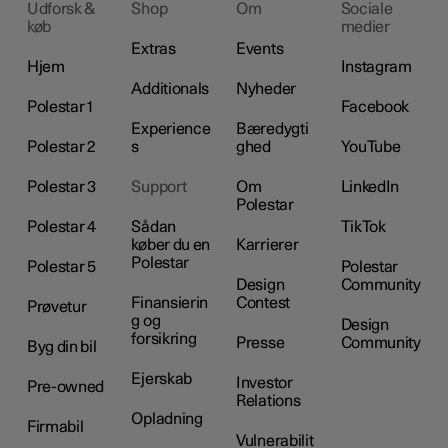
Udforsk &
Shop
Om
Sociale
køb
medier
Extras
Events
Hjem
Instagram
Additionals
Nyheder
Polestar 1
Facebook
Experience
Bæredygti
Polestar 2
s
ghed
YouTube
Polestar 3
Support
Om
LinkedIn
Polestar
Polestar 4
Sådan
TikTok
køber du en
Karrierer
Polestar
Polestar 5
Polestar
Design
Community
Finansierin
Contest
Prøvetur
g og
Design
forsikring
Presse
Community
Byg din bil
Ejerskab
Investor
Pre-owned
Relations
Opladning
Firmabil
Vulnerabilit