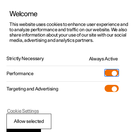
Welcome
Polestar 2
Kampagner til privatkunder
This website uses cookies to enhance user experience and
Håndbog
Videogalleri
Softwareopdateringer
to analyze performance and traffic on our website. We also
Polestar 3
Tilbud til erhvervskunder
share information about your use of our site with our social
media, advertising and analytics partners.
Polestar 4
Nye lagerbiler
Belysning
Polestar 5
Byg din bil
Find os
Strictly Necessary
Always Active
Polestar 2 - 2022
Pre-owned
Servicelokationer
Pre-owned
Performance
Prøvetur
Ejerskab
Shop
Targeting and Advertising
Mere
Udforsk Polestar 2
Udforsk Polestar 4
Extras tilbehør
Opladning
Prøvetur
Udforsk Polestar 3
Prøvetur
Additionals merchandise
Support
(Åbner i et nyt vindue)
Polestar 2
Cookie Settings
Kampagner
Prøvetur
Kampagner
Pre-owned-programmet
Experiences
Om Polestar
Justere lysfunktioner
Allow selected
Nye lagerbiler
Nye lagerbiler
Nye lagerbiler
Pre-owned Polestar 2
Firmabil
Bæredygtighed
via midterdisplayet