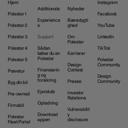
Hjem
Instagram
Additionals
Nyheder
Polestar 1
Facebook
Experience
Bæredygti
Polestar 2
s
ghed
YouTube
Polestar 3
Support
Om
LinkedIn
Polestar
Polestar 4
Sådan
TikTok
køber du en
Karrierer
Polestar
Polestar 5
Polestar
Design
Community
Finansierin
Contest
Prøvetur
g og
Design
forsikring
Presse
Community
Byg din bil
Ejerskab
Investor
Pre-owned
Relations
Opladning
Firmabil
Vulnerabilit
Download
y
Polestar
appen
disclosure
Fleet Portal