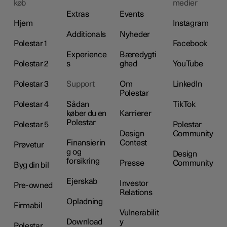
køb
medier
Extras
Events
Hjem
Instagram
Additionals
Nyheder
Polestar 1
Facebook
Experience
Bæredygti
Polestar 2
s
ghed
YouTube
Polestar 3
Support
Om
LinkedIn
Polestar
Polestar 4
Sådan
TikTok
køber du en
Karrierer
Polestar
Polestar 5
Polestar
Design
Community
Finansierin
Contest
Prøvetur
g og
Design
forsikring
Presse
Community
Byg din bil
Ejerskab
Investor
Pre-owned
Relations
Opladning
Firmabil
Vulnerabilit
Download
y
Polestar