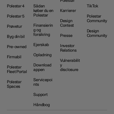
Polestar
Polestar 4
Sådan
TikTok
køber du en
Karrierer
Polestar
Polestar 5
Polestar
Design
Community
Finansierin
Contest
Prøvetur
g og
Design
forsikring
Presse
Community
Byg din bil
Ejerskab
Investor
Pre-owned
Relations
Opladning
Firmabil
Vulnerabilit
Download
y
Polestar
appen
disclosure
Fleet Portal
Servicepoi
Polestar
nts
Spaces
Support
Håndbog