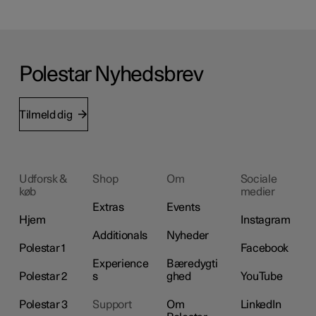
Polestar Nyhedsbrev
Tilmeld dig
Udforsk &
Shop
Om
Sociale
køb
medier
Extras
Events
Hjem
Instagram
Additionals
Nyheder
Polestar 1
Facebook
Experience
Bæredygti
Polestar 2
s
ghed
YouTube
Polestar 3
Support
Om
LinkedIn