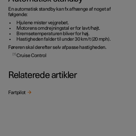
En automatisk standby kan fx afhænge af noget af
følgende:
Hjulene mister vejgrebet.
Motorens omdrejningstal er for lavt/højt.
Bremsetemperaturen bliver for høj.
Hastigheden falder til under
30 km/t
(
20 mph
).
Føreren skal derefter selv afpasse hastigheden.
1
Cruise Control
Relaterede artikler
Fartpilot