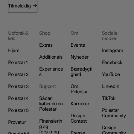
Tilmeld dig
Udforsk &
Shop
Om
Sociale
køb
medier
Extras
Events
Hjem
Instagram
Additionals
Nyheder
Polestar 1
Facebook
Experience
Bæredygti
Polestar 2
s
ghed
YouTube
Polestar 3
Support
Om
LinkedIn
Polestar
Polestar 4
Sådan
TikTok
køber du en
Karrierer
Polestar
Polestar 5
Polestar
Design
Community
Finansierin
Contest
Prøvetur
g og
Design
forsikring
Presse
Community