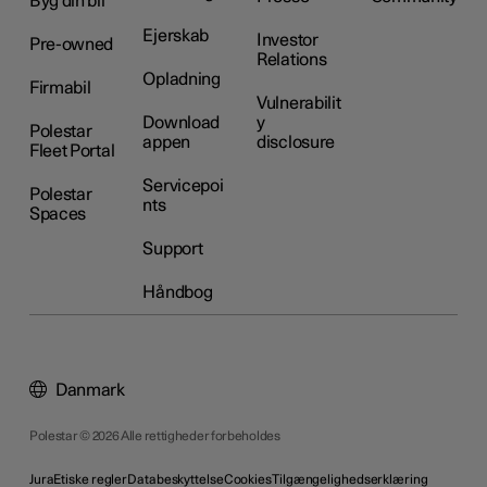
Byg din bil
Ejerskab
Investor
Pre-owned
Relations
Opladning
Firmabil
Vulnerabilit
Download
y
Polestar
appen
disclosure
Fleet Portal
Servicepoi
Polestar
nts
Spaces
Support
Håndbog
Danmark
Polestar © 2026 Alle rettigheder forbeholdes
Jura
Etiske regler
Databeskyttelse
Cookies
Tilgængelighedserklæring