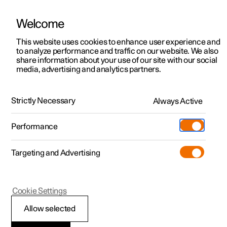
Welcome
Polestar 2
Kampagner til privatkunder
This website uses cookies to enhance user experience and
Håndbog
Videogalleri
Softwareopdateringer
to analyze performance and traffic on our website. We also
Polestar 3
Tilbud til erhvervskunder
share information about your use of our site with our social
media, advertising and analytics partners.
Polestar 4
Nye lagerbiler
Førerstøtte
Polestar 5
Byg din bil
Find os
Strictly Necessary
Always Active
Polestar 2 - 2022
Pre-owned
Servicelokationer
Pre-owned
Performance
Prøvetur
Ejerskab
Shop
Targeting and Advertising
Mere
Udforsk Polestar 2
Udforsk Polestar 4
Extras tilbehør
Opladning
Prøvetur
Udforsk Polestar 3
Prøvetur
Additionals merchandise
Support
(Åbner i et nyt vindue)
Polestar 2
Cookie Settings
Kampagner
Prøvetur
Kampagner
Pre-owned-programmet
Experiences
Om Polestar
Klar til at køre-
Allow selected
Nye lagerbiler
Nye lagerbiler
Nye lagerbiler
Pre-owned Polestar 2
Firmabil
Bæredygtighed
notifikation