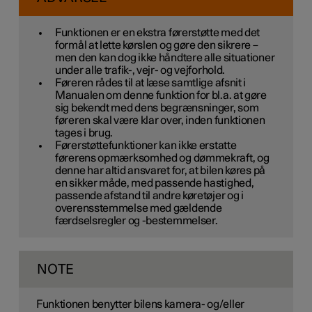
Funktionen er en ekstra førerstøtte med det
formål at lette kørslen og gøre den sikrere –
men den kan dog ikke håndtere alle situationer
under alle trafik-, vejr- og vejforhold.
Føreren rådes til at læse samtlige afsnit i
Manualen om denne funktion for bl.a. at gøre
sig bekendt med dens begrænsninger, som
føreren skal være klar over, inden funktionen
tages i brug.
Førerstøttefunktioner kan ikke erstatte
førerens opmærksomhed og dømmekraft, og
denne har altid ansvaret for, at bilen køres på
en sikker måde, med passende hastighed,
passende afstand til andre køretøjer og i
overensstemmelse med gældende
færdselsregler og -bestemmelser.
NOTE
Funktionen benytter bilens kamera- og/eller