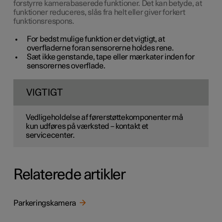
forstyrre kamerabaserede funktioner. Det kan betyde, at
funktioner reduceres, slås fra helt eller giver forkert
funktionsrespons.
For bedst mulige funktion er det vigtigt, at
overfladerne foran sensorerne holdes rene.
Sæt ikke genstande, tape eller mærkater inden for
sensorernes overflade.
VIGTIGT
Vedligeholdelse af førerstøttekomponenter må
kun udføres på værksted – kontakt et
servicecenter.
Relaterede artikler
Parkeringskamera