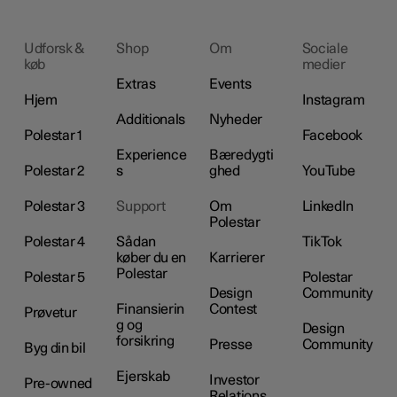
Udforsk &
Shop
Om
Sociale
køb
medier
Extras
Events
Hjem
Instagram
Additionals
Nyheder
Polestar 1
Facebook
Experience
Bæredygti
Polestar 2
s
ghed
YouTube
Polestar 3
Support
Om
LinkedIn
Polestar
Polestar 4
Sådan
TikTok
køber du en
Karrierer
Polestar
Polestar 5
Polestar
Design
Community
Finansierin
Contest
Prøvetur
g og
Design
forsikring
Presse
Community
Byg din bil
Ejerskab
Investor
Pre-owned
Relations