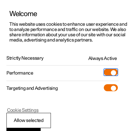
Welcome
Polestar 2
Kampagner til privatkunder
This website uses cookies to enhance user experience and
Håndbog
Videogalleri
Softwareopdateringer
to analyze performance and traffic on our website. We also
Polestar 3
Tilbud til erhvervskunder
share information about your use of our site with our social
media, advertising and analytics partners.
Polestar 4
Nye lagerbiler
Vedligeholdelse og service
Polestar 5
Byg din bil
Find os
Strictly Necessary
Always Active
Polestar 2 - 2021
Pre-owned
Servicelokationer
Pre-owned
Performance
Prøvetur
Ejerskab
Shop
Targeting and Advertising
Mere
Udforsk Polestar 2
Udforsk Polestar 4
Extras tilbehør
Opladning
Prøvetur
Udforsk Polestar 3
Prøvetur
Additionals merchandise
Support
(Åbner i et nyt vindue)
Polestar 2
Cookie Settings
Kampagner
Prøvetur
Kampagner
Pre-owned-programmet
Experiences
Om Polestar
Anbefalet
Allow selected
Nye lagerbiler
Nye lagerbiler
Nye lagerbiler
Pre-owned Polestar 2
Firmabil
Bæredygtighed
vedligeholdelse af