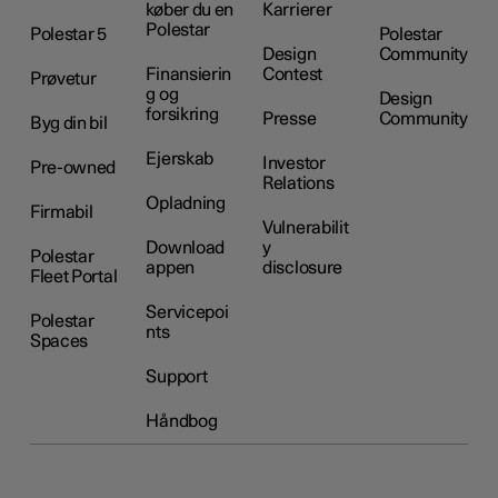
køber du en
Karrierer
Polestar
Polestar 5
Polestar
Design
Community
Finansierin
Contest
Prøvetur
g og
Design
forsikring
Presse
Community
Byg din bil
Ejerskab
Investor
Pre-owned
Relations
Opladning
Firmabil
Vulnerabilit
Download
y
Polestar
appen
disclosure
Fleet Portal
Servicepoi
Polestar
nts
Spaces
Support
Håndbog