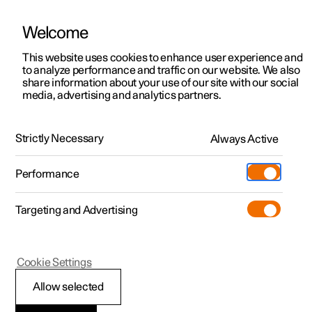
Welcome
Polestar 2
Kampagner til privatkunder
This website uses cookies to enhance user experience and
Håndbog
Videogalleri
Softwareopdateringer
to analyze performance and traffic on our website. We also
Polestar 3
Tilbud til erhvervskunder
share information about your use of our site with our social
media, advertising and analytics partners.
Polestar 4
Nye lagerbiler
Polestar Connect-app
Polestar 5
Byg din bil
Find os
Strictly Necessary
Always Active
Polestar 2 - 2021
Pre-owned
Servicelokationer
Pre-owned
Performance
Prøvetur
Ejerskab
Shop
Targeting and Advertising
Mere
Udforsk Polestar 2
Udforsk Polestar 4
Extras tilbehør
Opladning
Prøvetur
Udforsk Polestar 3
Prøvetur
Additionals merchandise
Support
(Åbner i et nyt vindue)
Polestar 2
Cookie Settings
Kampagner
Prøvetur
Kampagner
Pre-owned-programmet
Experiences
Om Polestar
Andre sprog og
Allow selected
Nye lagerbiler
Nye lagerbiler
Nye lagerbiler
Pre-owned Polestar 2
Firmabil
Bæredygtighed
måleenheder i