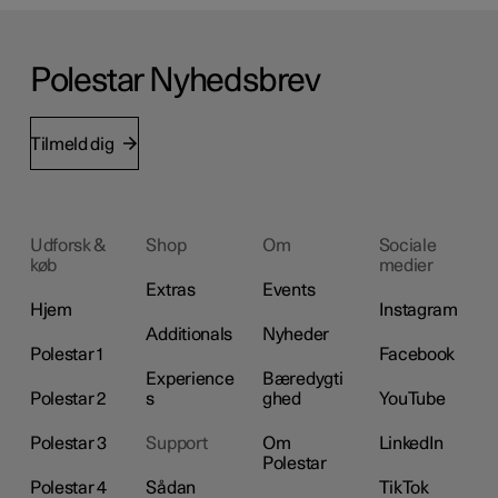
Polestar Nyhedsbrev
Tilmeld dig
Udforsk &
Shop
Om
Sociale
køb
medier
Extras
Events
Hjem
Instagram
Additionals
Nyheder
Polestar 1
Facebook
Experience
Bæredygti
Polestar 2
s
ghed
YouTube
Polestar 3
Support
Om
LinkedIn
Polestar
Polestar 4
Sådan
TikTok