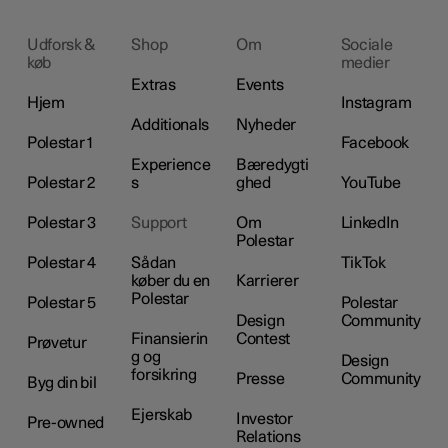
Udforsk &
Shop
Om
Sociale
køb
medier
Extras
Events
Hjem
Instagram
Additionals
Nyheder
Polestar 1
Facebook
Experience
Bæredygti
Polestar 2
s
ghed
YouTube
Polestar 3
Support
Om
LinkedIn
Polestar
Polestar 4
Sådan
TikTok
køber du en
Karrierer
Polestar
Polestar 5
Polestar
Design
Community
Finansierin
Contest
Prøvetur
g og
Design
forsikring
Presse
Community
Byg din bil
Ejerskab
Investor
Pre-owned
Relations