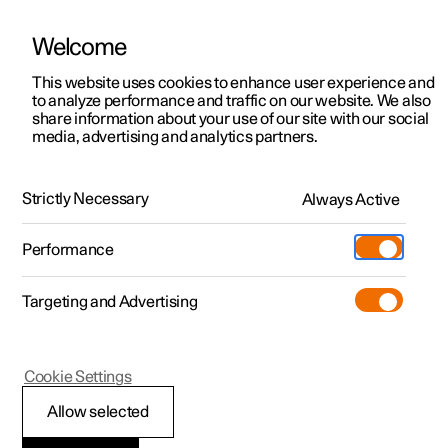
Welcome
Polestar 2
Kampagner til privatkunder
This website uses cookies to enhance user experience and
Håndbog
Videogalleri
Softwareopdateringer
to analyze performance and traffic on our website. We also
Polestar 3
Tilbud til erhvervskunder
share information about your use of our site with our social
media, advertising and analytics partners.
Polestar 4
Nye lagerbiler
Nøglefri låsning og oplåsning
Polestar 5
Byg din bil
Find os
Strictly Necessary
Always Active
Polestar 2 - 2021
Pre-owned
Servicelokationer
Pre-owned
Performance
Prøvetur
Ejerskab
Shop
Targeting and Advertising
Mere
Udforsk Polestar 2
Udforsk Polestar 4
Extras tilbehør
Opladning
Prøvetur
Udforsk Polestar 3
Prøvetur
Additionals merchandise
Support
(Åbner i et nyt vindue)
Polestar 2
Cookie Settings
Kampagner
Prøvetur
Kampagner
Pre-owned-programmet
Experiences
Om Polestar
Låse bagklap op
Allow selected
Nye lagerbiler
Nye lagerbiler
Nye lagerbiler
Pre-owned Polestar 2
Firmabil
Bæredygtighed
nøglefrit