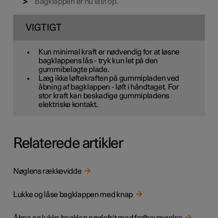
Bagklappen er nu låst op.
VIGTIGT
Kun minimal kraft er nødvendig for at løsne
bagklappens lås - tryk kun let på den
gummibelagte plade.
Læg ikke løftekraften på gummipladen ved
åbning af bagklappen - løft i håndtaget. For
stor kraft kan beskadige gummipladens
elektriske kontakt.
Relaterede artikler
Nøglens rækkevidde
Lukke og låse bagklappen med knap