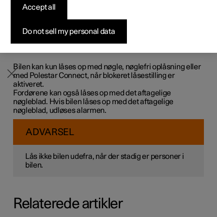
frikobles mekanisk ved låsning udefra, hvilket gør det
Accept all
Byg din bil
Byg din bil
Byg din bil
Udforsk Polestar 5
Pre-owned Polestar 3
Sådan foregår købet
Nyheder
umuligt at åbne dørene indefra.
Blokeret låsestilling aktiveres ved låsning med nøgle eller
Firmabil
Firmabil
Firmabil
Byg din bil
Pre-owned Polestar 4
Finansieringsmuligheder
Nyhedsbrev
Do not sell my personal data
ved nøglefri låsning og indtræder med ca.
10 sekunders
forsinkelse efter at dørene er låst. Hvis en dør åbnes i
forsinkelsestiden, afbrydes sekvensen, og alarmen
deaktiveres.
Bilen kan kun låses op med nøgle, nøglefri oplåsning eller
med Polestar Connect, når blokeret låsestilling er
aktiveret.
Fordørene kan også låses op med det aftagelige
nøgleblad. Hvis bilen låses op med det aftagelige
nøgleblad, udløses alarmen.
ADVARSEL
Lås ikke bilen udefra, når der stadig er personer i
bilen.
Relaterede artikler