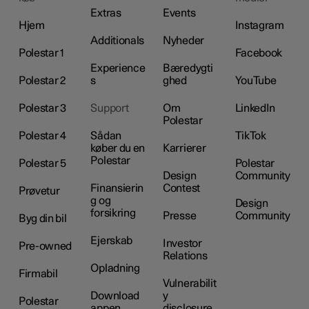
Extras
Events
Hjem
Instagram
Additionals
Nyheder
Polestar 1
Facebook
Experience
Bæredygti
Polestar 2
s
ghed
YouTube
Polestar 3
Support
Om
LinkedIn
Polestar
Polestar 4
Sådan
TikTok
køber du en
Karrierer
Polestar
Polestar 5
Polestar
Design
Community
Finansierin
Contest
Prøvetur
g og
Design
forsikring
Presse
Community
Byg din bil
Ejerskab
Investor
Pre-owned
Relations
Opladning
Firmabil
Vulnerabilit
Download
y
Polestar
appen
disclosure